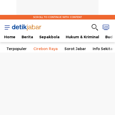
SCROLL TO CONTINUE WITH CONTENT
Home
Berita
Sepakbola
Hukum & Kriminal
Buda
Terpopuler
Cirebon Raya
Sorot Jabar
Info Sekita