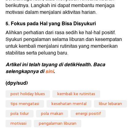
berikutnya. Langkah ini dapat membantu menjaga
motivasi dalam menjalani aktivitas harian.
5. Fokus pada Hal yang Bisa Disyukuri
Alihkan perhatian dari rasa sedih ke hal-hal positif.
Syukuri pengalaman selama liburan dan kesempatan
untuk kembali menjalani rutinitas yang memberikan
stabilitas serta peluang baru.
Artikel ini telah tayang di detikHealth. Baca
selengkapnya di
sini
.
(dpy/sud)
post holiday blues
kembali ke rutinitas
tips mengatasi
kesehatan mental
libur lebaran
pola tidur
pola makan
energi positif
motivasi
pengalaman liburan