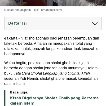
Ilustrasi sholat ghaib (Foto: Farhan/detikcom)
Daftar Isi
Niat Sholat Ghaib: Arab, Latin dan Arti
1. Niat Sholat Ghaib Jenazah Perempuan
Jakarta
-
Niat sholat ghaib bagi jenazah perempuan dan
2. Niat Sholat Ghaib Jenazah Laki-laki
laki-laki berbeda. Amalan ini merupakan sholat yang
Tata Cara Sholat Ghaib
dilakukan untuk jenazah tanpa kehadiran fisik jenazah di
hadapannya.
Walau begitu, pelaksanaan sholat ghaib tidak jauh
berbeda dengan sholat jenazah pada umumnya. Dalam
buku
Tata Cara Sholat Lengkap yang Dicintai Allah
susunan Yoli Hemdi, sholat ghaib termasuk kemudahan
dalam Islam.
Baca juga:
Kisah Digelarnya Sholat Ghaib yang Pertama
dalam Islam