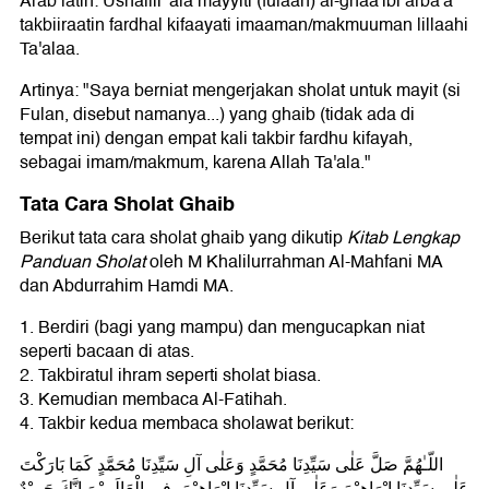
Arab latin: Ushallii 'ala mayyiti (fulaan) al-ghaa'ibi arba'a
takbiiraatin fardhal kifaayati imaaman/makmuuman lillaahi
Ta'alaa.
Artinya: "Saya berniat mengerjakan sholat untuk mayit (si
Fulan, disebut namanya...) yang ghaib (tidak ada di
tempat ini) dengan empat kali takbir fardhu kifayah,
sebagai imam/makmum, karena Allah Ta'ala."
Tata Cara Sholat Ghaib
Berikut tata cara sholat ghaib yang dikutip
Kitab Lengkap
Panduan Sholat
oleh M Khalilurrahman Al-Mahfani MA
dan Abdurrahim Hamdi MA.
1. Berdiri (bagi yang mampu) dan mengucapkan niat
seperti bacaan di atas.
2. Takbiratul ihram seperti sholat biasa.
3. Kemudian membaca Al-Fatihah.
4. Takbir kedua membaca sholawat berikut:
اللّـٰهُمَّ صَلَّ عَلٰى سَيِّدِنَا مُحَمَّدٍ وَعَلٰى آلِ سَيِّدِنَا مُحَمَّدٍ كَمَا بَارَكْتَ