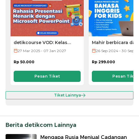
detikcourse VOD: Kelas
Mahir berbicara dal
Microsoft PowerPoint
Bahasa Inggris den
27 Mar 2025 - 07 Jan 2027
26 Sep 2024 - 30 Sep 2
aksen native by Nat
Rp 50.000
Rp 299.000
Pesan Tiket
Pesan Tiket
Tiket Lainnya
Berita detikcom Lainnya
Mengapa Rusia Menjual Cadangan