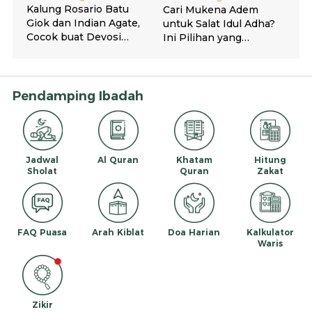
Pendamping Ibadah
Jadwal
Al Quran
Khatam
Hitung
Sholat
Quran
Zakat
FAQ Puasa
Arah Kiblat
Doa Harian
Kalkulator
Waris
Zikir