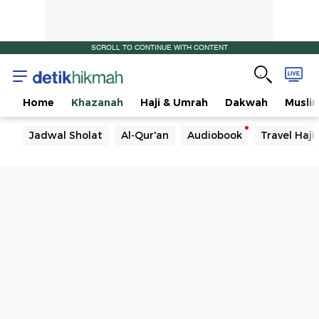
SCROLL TO CONTINUE WITH CONTENT
Home
Khazanah
Haji & Umrah
Dakwah
Musli
Jadwal Sholat
Al-Qur'an
Audiobook
Travel Haj