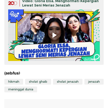
Video: Gloria Elsa, Menghormati Kepergian
Lewat Seni Merias Jenazah
(aeb/lus)
hikmah
sholat ghaib
sholat jenazah
jenazah
meninggal dunia