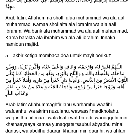
عَلٰى سَيِّدِنَا إِبْرَاهِيْمَ وَعَلٰى آلِ سَيِّدِنَا إِبْرَاهِيْمَ، فِي الْعَالَمِيْنَ إِنَّكَ حَمِيْدٌ
مَجِيْدٌ
Arab latin: Allahumma sholli alaa muhammad wa ala aali
muhammad. Kamaa shollaita ala ibrahim wa ala aali
ibrahim. Wa barik ala muhammad wa ala aali muhammad.
Kama barakta ala ibrahim wa ala ali ibrahim. Innaka
hamidun majiid.
5. Takbir ketiga membaca doa untuk mayit berikut:
اللّـٰهُمَّ اغْفِرْ لَهُ، وَارْحَمْهُ، وَعَافِهِ وَاعْفُ عَنْهُ، وَأَكْرِمْ نُزُلَهُ، وَوَسِّعْ
مَدْخَلَهُ، وَاغْسِلْهُ باالْمَاءٍ وَالثَّلْجِ والْبَرَدِ، وَنَقِّهِ مِنَ الخَطَايَا كَمَا يُنَقَّى
الثَّوْبُ الأَبْيَضُ مِنَ الدَّنَسِ، وَأَبْدِلْهُ دَاراً خَيْراً مِنْ دَارِهِ، وَأَهْلاً خَيْراً مِنْ
أَهْلِهِ، وَزَوْجاً خَيْراً مِنْ زَوْجِهِ، وَأَدْخِلْهُ اْلجَنَّة وَأَعِدْهُ مِنْ عَذَابِ اْلقَبْرِ
وَعَذَابِ الناَّرِ
Arab latin: Allahummaghfir lahu warhamhu waafihi
wafuanhu, wa akrim nuzulahu, wawassi' madkholahu,
waghsilhu bil maa-i wats tsalji wal-baradi, wanaqqi-hi min
khathaayaaya kamaa yunaqqats tsaubul abyadhu minal
danasi, wa abdilhu daaran khairan min daarihi, wa ahlan