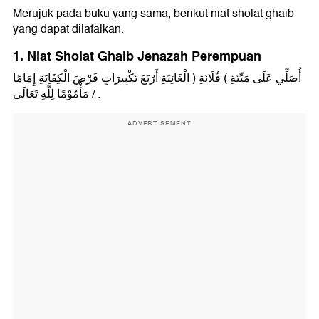
Merujuk pada buku yang sama, berikut niat sholat ghaib
yang dapat dilafalkan.
1. Niat Sholat Ghaib Jenazah Perempuan
أُصَلِّي عَلَى مَيِّتَةِ ( فُلَانَةِ ) الْغَائِبَةِ أَرْبَعَ تَكْبِيرَاتٍ فَرْضَ الْكِفَايَةِ إِمَامًا
/ مَأْمُوْمًا لِلَّهِ تَعَالَى .
ADVERTISEMENT