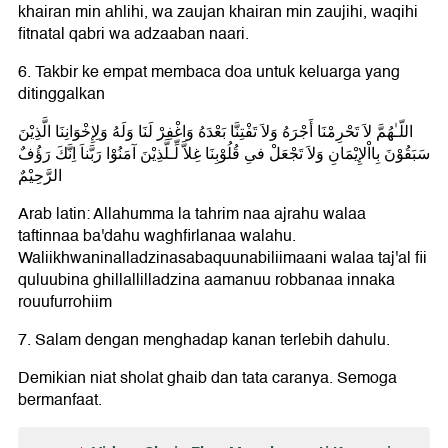
khairan min ahlihi, wa zaujan khairan min zaujihi, waqihi
fitnatal qabri wa adzaaban naari.
6. Takbir ke empat membaca doa untuk keluarga yang
ditinggalkan
اللّـٰهُمَّ لاَ تَحْرِمْنَا أَجْرَهُ وَلاَ تَفْتِنَّا بَعْدَهُ وَاغْفِرْ لَنَا وَلَهُ وَلِإِخْوَانِنَا الَّذِيْنَ
سَبَقُوْنَ بِااْلإِيْمَانِ وَلاَ تَجْعَلْ فىِ قُلُوْبِنَا غِلاَّ لِّـلَّذِيْنَ آمَنُوْا رَبَّناَ اِنَّكَ رَؤُفٌ
الرَّحِيْمٌ
Arab latin: Allahumma la tahrim naa ajrahu walaa
taftinnaa ba'dahu waghfirlanaa walahu.
Waliikhwaninalladzinasabaquunabiliimaani walaa taj'al fii
quluubina ghillallilladzina aamanuu robbanaa innaka
rouufurrohiim
7. Salam dengan menghadap kanan terlebih dahulu.
Demikian niat sholat ghaib dan tata caranya. Semoga
bermanfaat.