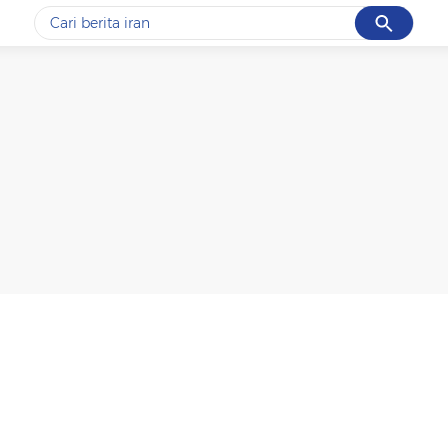
Cancel
Yang sedang ramai dicari
#1
gempa hari ini
#2
gempa
#3
prabowo
#4
iran
#5
demo
Promoted
Terakhir yang dicari
Loading...