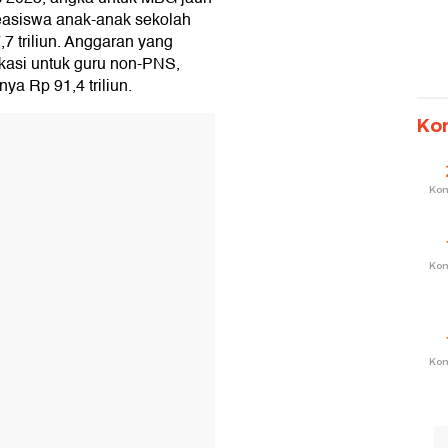
beasiswa anak-anak sekolah
7 triliun. Anggaran yang
okasi untuk guru non-PNS,
a Rp 91,4 triliun.
Ko
Ko
Ko
Ko