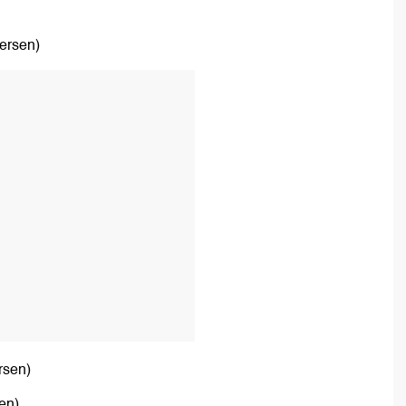
persen)
T
rsen)
sen)