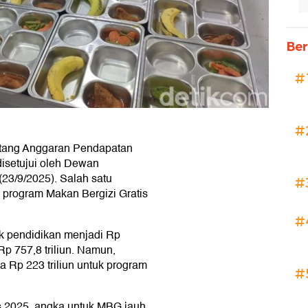
Ber
#
#
tang Anggaran Pendapatan
isetujui oleh Dewan
23/9/2025). Salah satu
#
a program Makan Bergizi Gratis
#
k pendidikan menjadi Rp
Rp 757,8 triliun. Namun,
 Rp 223 triliun untuk program
#
s 2025, angka untuk MBG jauh