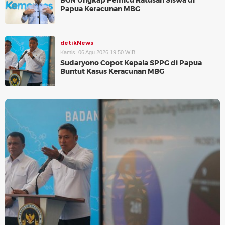
BGN Ungkap Pemicu Ratusan Siswa di
Papua Keracunan MBG
detikNews
Kamis, 06 Agu 2026 19:50 WIB
Sudaryono Copot Kepala SPPG di Papua
Buntut Kasus Keracunan MBG