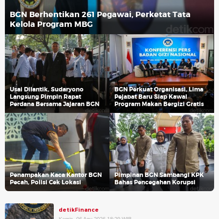
BGN Berhentikan 261 Pegawai, Perketat Tata
Kelola Program MBG
Usai Dilantik, Sudaryono
BGN Perkuat Organisasi, Lima
Langsung Pimpin Rapat
Pejabat Baru Siap Kawal
Perdana Bersama Jajaran BGN
Program Makan Bergizi Gratis
Penampakan Kaca Kantor BGN
Pimpinan BGN Sambangi KPK
Pecah, Polisi Cek Lokasi
Bahas Pencegahan Korupsi
detikFinance