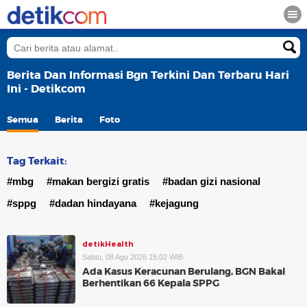
Berita Dan Informasi Bgn Terkini Dan Terbaru Hari
Ini - Detikcom
Semua
Berita
Foto
Tag Terkait:
#mbg
#makan bergizi gratis
#badan gizi nasional
#sppg
#dadan hindayana
#kejagung
detikHealth
Sabtu, 08 Agu 2026 15:02 WIB
Ada Kasus Keracunan Berulang, BGN Bakal
Berhentikan 66 Kepala SPPG