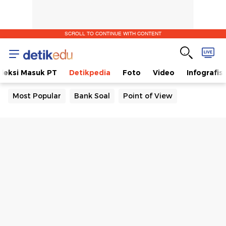
SCROLL TO CONTINUE WITH CONTENT
eleksi Masuk PT
Detikpedia
Foto
Video
Infografis
Most Popular
Bank Soal
Point of View