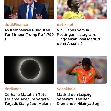
detikFinance
detikInet
AS Kembalikan Pungutan
Vini Hapus Semua
Tarif Impor Trump Rp 1.790
Postingan Instagram,
T
Tinggalkan Real Madrid
demi Arsenal?
detikInet
Sepakbola
Gerhana Matahari Total
Madrid dan Leipzig
Terlama Abad Ini Segera
Sepakati Transfer
Terjadi, Siang Jadi Malam
Diomande, Nilainya Segini