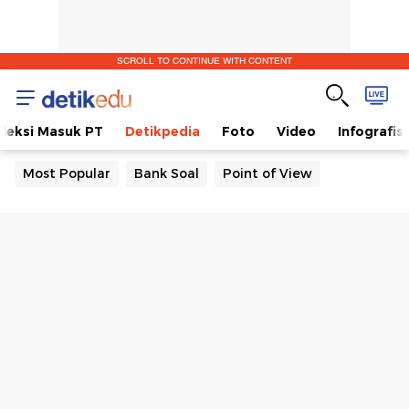
SCROLL TO CONTINUE WITH CONTENT
eleksi Masuk PT
Detikpedia
Foto
Video
Infografis
Most Popular
Bank Soal
Point of View