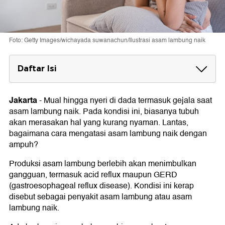
Foto: Getty Images/wichayada suwanachun/Ilustrasi asam lambung naik
Daftar Isi
6 Cara Mengatasi Asam Lambung Naik
dengan Mudah
Jakarta
-
Mual hingga nyeri di dada termasuk gejala saat
1. Makan Sedikit tapi Lebih Sering
asam lambung naik. Pada kondisi ini, biasanya tubuh
2. Makan Perlahan dan Hindari Berbaring
akan merasakan hal yang kurang nyaman. Lantas,
3. Hindari Makanan dan Minuman Tertentu
bagaimana cara mengatasi asam lambung naik dengan
4. Berhenti Merokok
ampuh?
5. Hindari Begadang dan Ubah Posisi Tidur
6. Mengunyah Permen Karet Bebas Gula
Produksi asam lambung berlebih akan menimbulkan
gangguan, termasuk acid reflux maupun GERD
(gastroesophageal reflux disease). Kondisi ini kerap
disebut sebagai penyakit asam lambung atau asam
lambung naik.