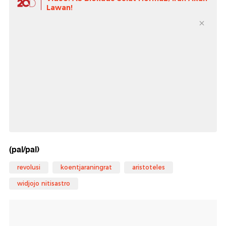
Lawan!
(pal/pal)
revolusi
koentjaraningrat
aristoteles
widjojo nitisastro