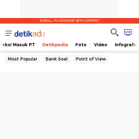
SCROLL TO CONTINUE WITH CONTENT
eleksi Masuk PT
Detikpedia
Foto
Video
Infografis
Most Popular
Bank Soal
Point of View