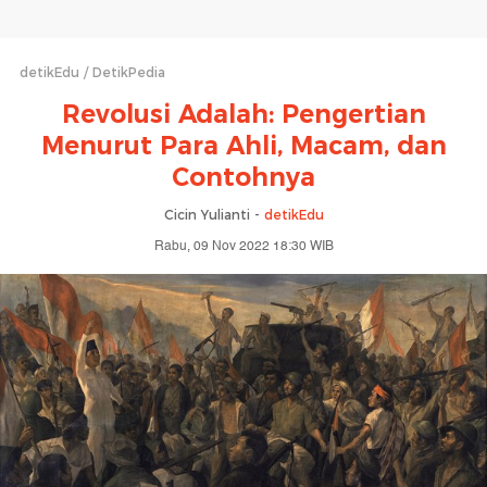
detikEdu
DetikPedia
Revolusi Adalah: Pengertian
Menurut Para Ahli, Macam, dan
Contohnya
Cicin Yulianti -
detikEdu
Rabu, 09 Nov 2022 18:30 WIB