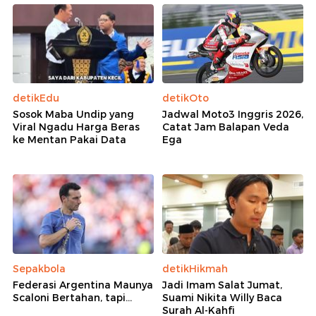
detikEdu
detikOto
Sosok Maba Undip yang
Jadwal Moto3 Inggris 2026,
Viral Ngadu Harga Beras
Catat Jam Balapan Veda
ke Mentan Pakai Data
Ega
Sepakbola
detikHikmah
Federasi Argentina Maunya
Jadi Imam Salat Jumat,
Scaloni Bertahan, tapi...
Suami Nikita Willy Baca
Surah Al-Kahfi