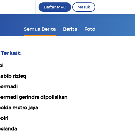
Daftar MPC
Masuk
Semua Berita
Berita
Foto
Terkait:
pi
abib rizieq
ermadi
ermadi gerindra dipolisikan
olda metro jaya
olri
elanda