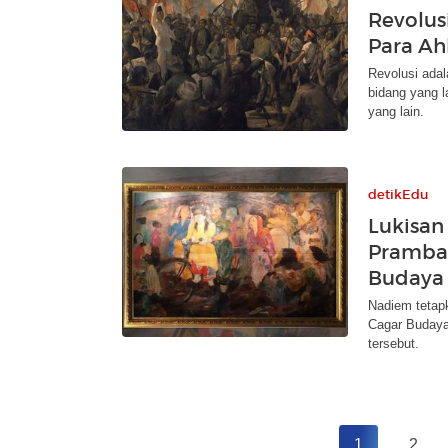
Revolus
Para Ah
Revolusi adal
bidang yang l
yang lain.
detikEdu
Lukisan
Pramba
Budaya 
Nadiem tetap
Cagar Budaya 
tersebut.
1
2