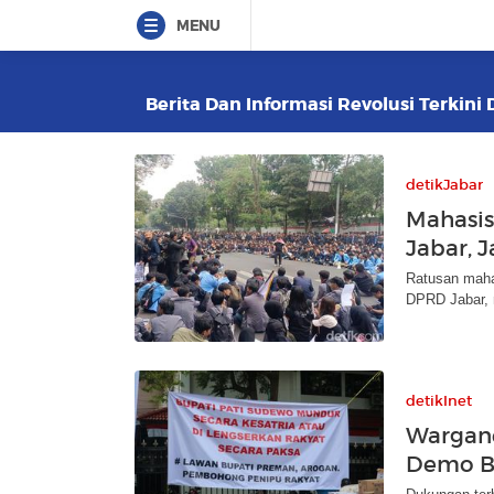
MENU
Berita Dan Informasi Revolusi Terkini 
detikJabar
Mahasi
Jabar, 
Ratusan maha
DPRD Jabar, 
detikInet
Wargan
Demo Be