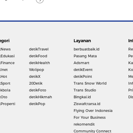
egori
Layanan
In
kNews
detikTravel
berbuatbaik.id
Re
kEdukasi
detikFood
Pasang Mata
Pe
kFinance
detikHealth
Adsmart
Ka
kInet
Wolipop
detikEvent
Ko
kHot
detikX
detikPoint
Me
kSport
20Detik
Trans Snow World
In
kbola
detikFoto
Trans Studio
Pr
kOto
detikHikmah
Bingkai.id
Di
kProperti
detikPop
Ziswafctarsa.id
Flying Over Indonesia
For Your Business
rekomendit
Community Connect