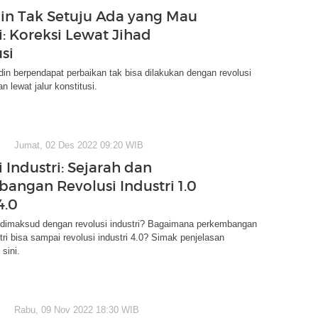
Din Tak Setuju Ada yang Mau
i: Koreksi Lewat Jihad
si
n berpendapat perbaikan tak bisa dilakukan dengan revolusi
an lewat jalur konstitusi.
Jumat, 02 Des 2022 09:20 WIB
 Industri: Sejarah dan
angan Revolusi Industri 1.0
4.0
 dimaksud dengan revolusi industri? Bagaimana perkembangan
stri bisa sampai revolusi industri 4.0? Simak penjelasan
sini.
Rabu, 09 Nov 2022 18:30 WIB