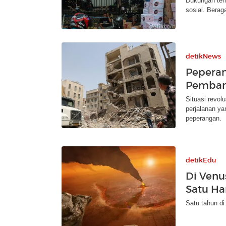
Dukungan terh
sosial. Berag
detikNews
Peperan
Pemban
Situasi revolu
perjalanan ya
peperangan.
detikEdu
Di Venu
Satu Ha
Satu tahun di 