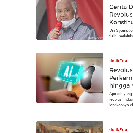
Cerita 
Revolus
Konstitu
Din Syamsuddi
fisik, melaink
detikEdu
Revolusi
Perkemb
hingga 
Apa sih yang
revolusi indu
lengkapnya di 
detikEdu