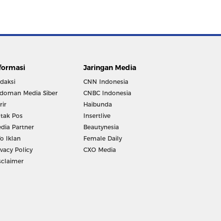
formasi
Jaringan Media
daksi
CNN Indonesia
doman Media Siber
CNBC Indonesia
rir
Haibunda
tak Pos
Insertlive
dia Partner
Beautynesia
fo Iklan
Female Daily
ivacy Policy
CXO Media
sclaimer