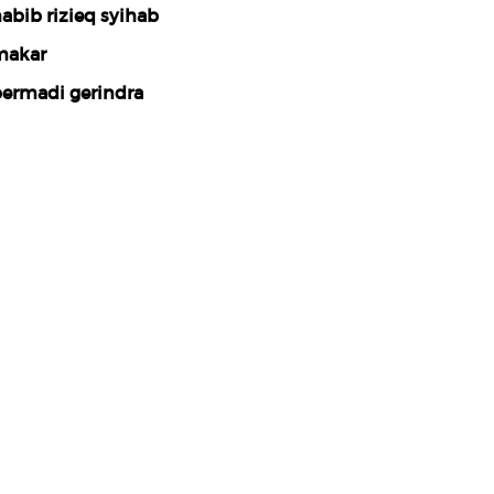
abib rizieq syihab
akar
ermadi gerindra