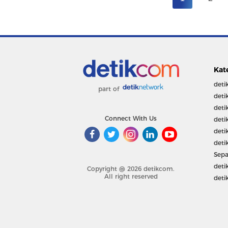
Kat
deti
part of
deti
deti
Connect With Us
deti
deti
deti
Sepa
deti
Copyright @ 2026 detikcom.
All right reserved
deti