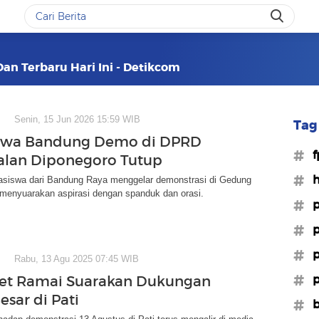
Dan Terbaru Hari Ini - Detikcom
Senin, 15 Jun 2026 15:59 WIB
Tag 
swa Bandung Demo di DPRD
#f
Jalan Diponegoro Tutup
#h
siswa dari Bandung Raya menggelar demonstrasi di Gedung
menyuarakan aspirasi dengan spanduk dan orasi.
#p
#p
#p
Rabu, 13 Agu 2025 07:45 WIB
#p
et Ramai Suarakan Dukungan
sar di Pati
#b