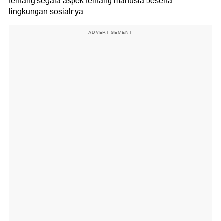
tentang segala aspek tentang manusia beserta
lingkungan sosialnya.
ADVERTISEMENT