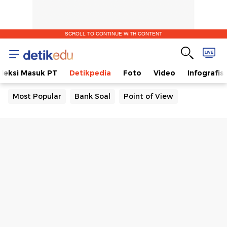
SCROLL TO CONTINUE WITH CONTENT
eleksi Masuk PT
Detikpedia
Foto
Video
Infografis
Most Popular
Bank Soal
Point of View