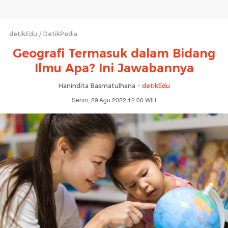
detikEdu
DetikPedia
Geografi Termasuk dalam Bidang
Ilmu Apa? Ini Jawabannya
Hanindita Basmatulhana -
detikEdu
Senin, 29 Agu 2022 12:00 WIB