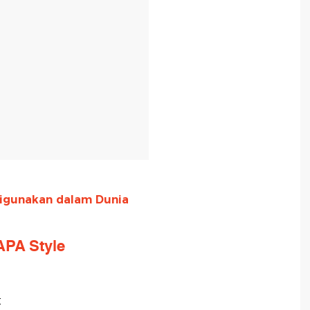
 Digunakan dalam Dunia
APA Style
t