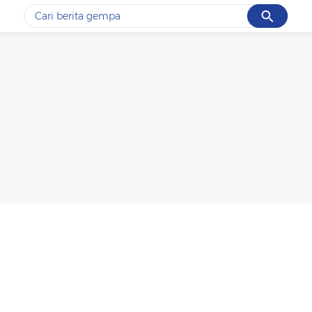
Cancel
Yang sedang ramai dicari
#1
gempa hari ini
#2
demo
#3
gempa
#4
iran
#5
prabowo
Promoted
Terakhir yang dicari
Loading...