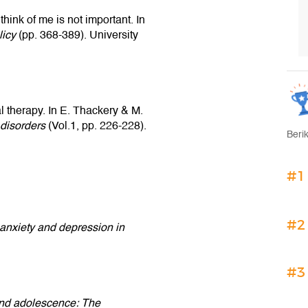
hink of me is not important. In
licy
(pp. 368-389). University
l therapy. In E. Thackery & M.
disorders
(Vol.1, pp. 226-228).
Beri
#1
#2
 anxiety and depression in
#3
and adolescence: The