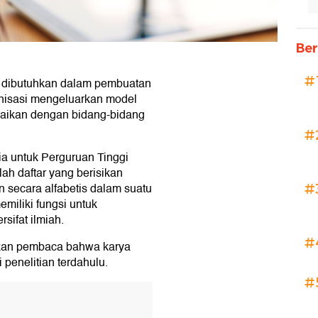
Ber
#
 dibutuhkan dalam pembuatan
ganisasi mengeluarkan model
uaikan dengan bidang-bidang
#
ia untuk Perguruan Tinggi
alah daftar yang berisikan
 secara alfabetis dalam suatu
#
emiliki fungsi untuk
sifat ilmiah.
#
sikan pembaca bahwa karya
i penelitian terdahulu.
#