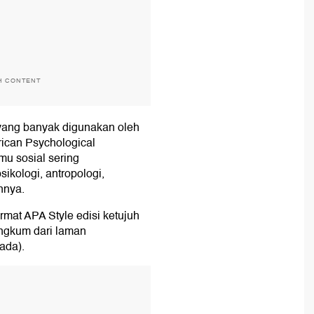
H CONTENT
 yang banyak digunakan oleh
ican Psychological
lmu sosial sering
ikologi, antropologi,
nnya.
rmat APA Style edisi ketujuh
ngkum dari laman
ada).
T