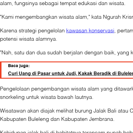
alam, fungsinya sebagai tempat edukasi dan wisata.
"Kami mengembangkan wisata alam," kata Ngurah Krisna
Karena strategi pengelolan
kawasan konservasi
, perta
potensi wisata alamnya.
"Nah, satu dan dua sudah berjalan dengan baik, yang 
Baca juga:
Curi Uang di Pasar untuk Judi, Kakak Beradik di Bulele
Pengelolaan pengembangan wisata alam yang ditawarkan
snorkeling untuk wisata bawah lautnya.
Wisatawan akan diajak melihat burung Jalak Bali atau 
Kabupaten Buleleng dan Kabupaten Jembrana.
Kehidupan jalak bali di habitatnya terancam punah beb