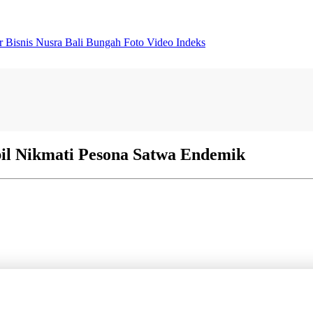
er
Bisnis
Nusra
Bali Bungah
Foto
Video
Indeks
il Nikmati Pesona Satwa Endemik