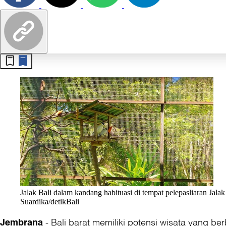
Jalak Bali dalam kandang habituasi di tempat pelepasliaran Jal
Suardika/detikBali
-
Bali barat memiliki potensi wisata yang be
Jembrana