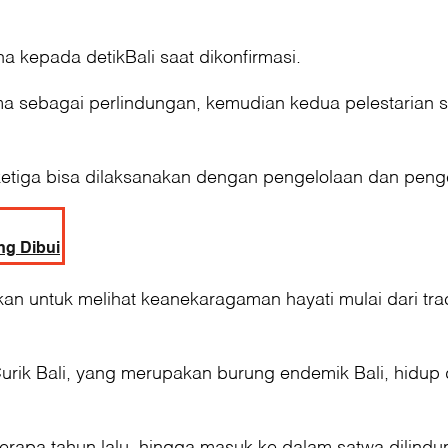
 kepada detikBali saat dikonfirmasi.
ma sebagai perlindungan, kemudian kedua pelestarian s
ketiga bisa dilaksanakan dengan pengelolaan dan peng
ng Dibui
 untuk melihat keanekaragaman hayati mulai dari track
Curik Bali, yang merupakan burung endemik Bali, hidup
erapa tahun lalu, hingga masuk ke dalam satwa dilindu