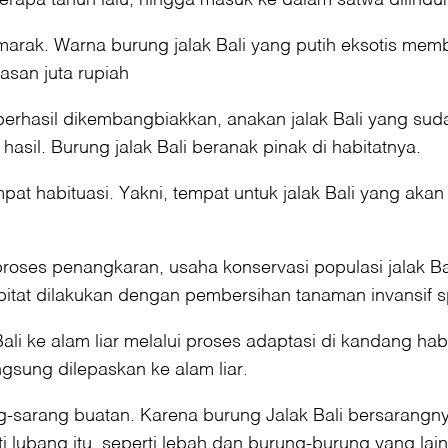
marak. Warna burung jalak Bali yang putih eksotis mem
san juta rupiah
erhasil dikembangbiakkan, anakan jalak Bali yang sud
asil. Burung jalak Bali beranak pinak di habitatnya.
t habituasi. Yakni, tempat untuk jalak Bali yang akan 
proses penangkaran, usaha konservasi populasi jalak B
bitat dilakukan dengan pembersihan tanaman invansif 
ali ke alam liar melalui proses adaptasi di kandang hab
gsung dilepaskan ke alam liar.
ang-sarang buatan. Karena burung Jalak Bali bersarang
lubang itu, seperti lebah dan burung-burung yang lain