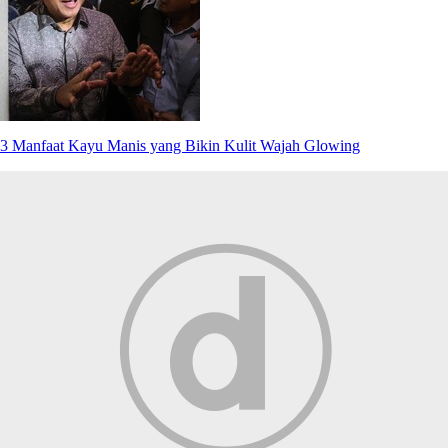
3 Manfaat Kayu Manis yang Bikin Kulit Wajah Glowing