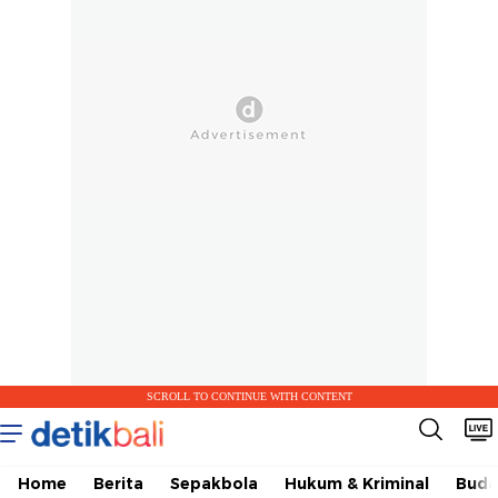
SCROLL TO CONTINUE WITH CONTENT
Home
Berita
Sepakbola
Hukum & Kriminal
Buda