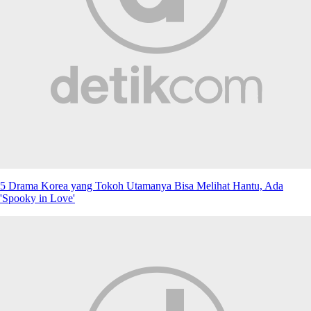
5 Drama Korea yang Tokoh Utamanya Bisa Melihat Hantu, Ada
'Spooky in Love'