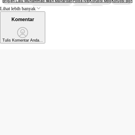
Brigjen Lalu Muhammad Iwan Mahardan
Polda Ntb
Korupsi Mbg
Korupsi Bgn
Lihat lebih banyak
Tersangka Korupsi Mbg
Kasus Korupsi Bgn
Komentar
Tulis Komentar Anda...