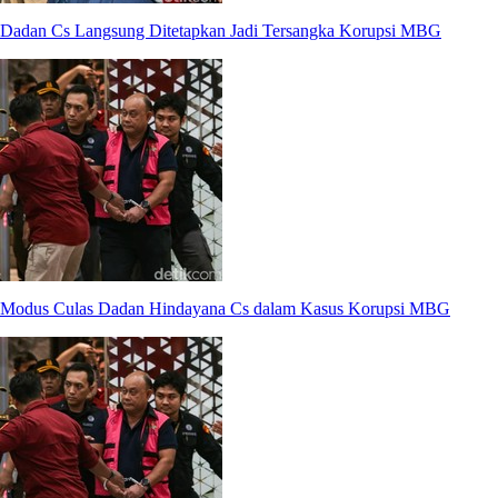
Dadan Cs Langsung Ditetapkan Jadi Tersangka Korupsi MBG
Modus Culas Dadan Hindayana Cs dalam Kasus Korupsi MBG