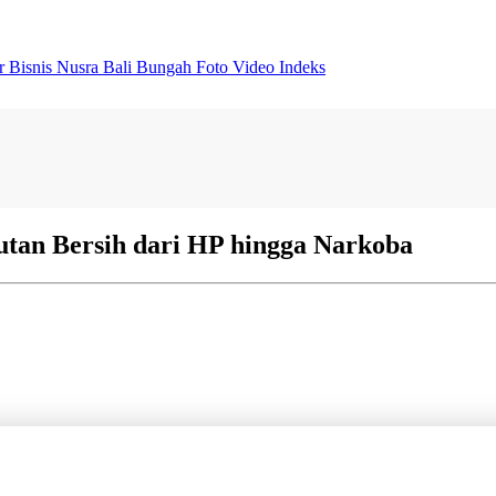
er
Bisnis
Nusra
Bali Bungah
Foto
Video
Indeks
tan Bersih dari HP hingga Narkoba