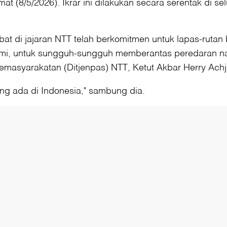
t (8/5/2026). Ikrar ini dilakukan secara serentak di se
abat di jajaran NTT telah berkomitmen untuk lapas-rutan
 kami, untuk sungguh-sungguh memberantas peredaran na
Pemasyarakatan (Ditjenpas) NTT, Ketut Akbar Herry Achj
ng ada di Indonesia," sambung dia.