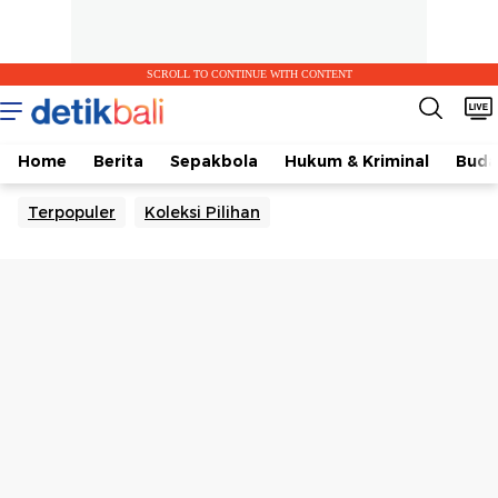
SCROLL TO CONTINUE WITH CONTENT
Home
Berita
Sepakbola
Hukum & Kriminal
Buda
Terpopuler
Koleksi Pilihan