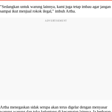
"Sedangkan untuk warung lainnya, kami juga tetap imbau agar jangan
sampai ikut menjual rokok ilegal," imbuh Artha.
ADVERTISEMENT
Artha menegaskan sidak serupa akan terus digelar dengan menyasar
warung-warung dan toko kelontong di kecamatan lainnya. Ia berharap