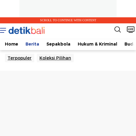
SCROLL TO CONTINUE WITH CONTENT
Home
Berita
Sepakbola
Hukum & Kriminal
Buda
Terpopuler
Koleksi Pilihan