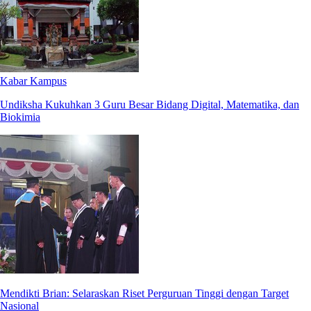
Kabar Kampus
Undiksha Kukuhkan 3 Guru Besar Bidang Digital, Matematika, dan
Biokimia
Mendikti Brian: Selaraskan Riset Perguruan Tinggi dengan Target
Nasional