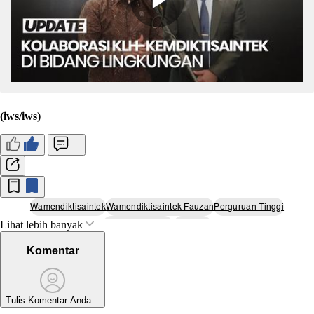
(iws/iws)
...
Wamendiktisaintek
Wamendiktisaintek Fauzan
Perguruan Tinggi
Lihat lebih banyak
Berita Bali Terkini
Undiksha
Komentar
Tulis Komentar Anda...