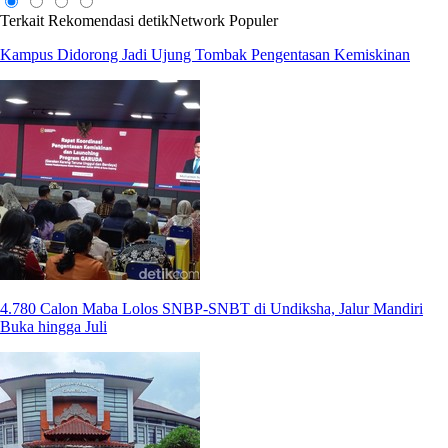
Terkait
Rekomendasi
detikNetwork
Populer
Kampus Didorong Jadi Ujung Tombak Pengentasan Kemiskinan
4.780 Calon Maba Lolos SNBP-SNBT di Undiksha, Jalur Mandiri
Buka hingga Juli