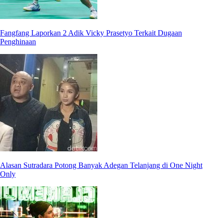
Fangfang Laporkan 2 Adik Vicky Prasetyo Terkait Dugaan
Penghinaan
Alasan Sutradara Potong Banyak Adegan Telanjang di One Night
Only