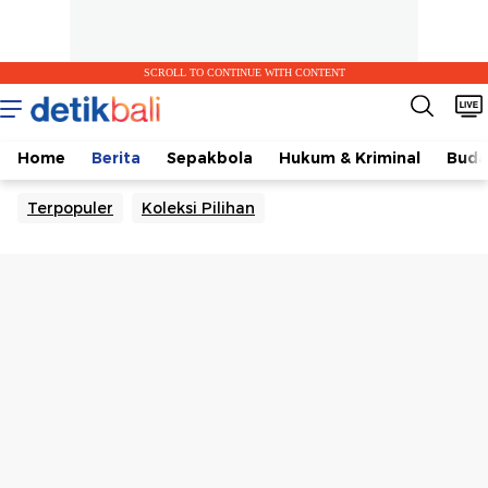
SCROLL TO CONTINUE WITH CONTENT
Home
Berita
Sepakbola
Hukum & Kriminal
Buda
Terpopuler
Koleksi Pilihan