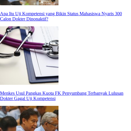
Apa Itu Uji Kompetensi yang Bikin Status Mahasiswa Nyaris 300
Calon Dokter Dinonaktif?
Menkes Usul Pangkas Kuota FK Penyumbang Terbanyak Lulusan
Dokter Gagal Uji Kompetensi