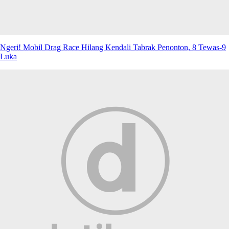
Ngeri! Mobil Drag Race Hilang Kendali Tabrak Penonton, 8 Tewas-9
Luka