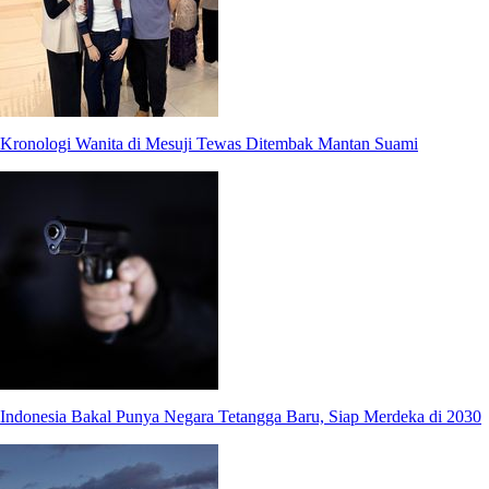
Kronologi Wanita di Mesuji Tewas Ditembak Mantan Suami
Indonesia Bakal Punya Negara Tetangga Baru, Siap Merdeka di 2030