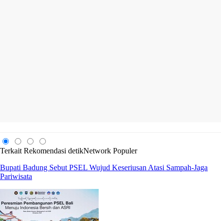
Terkait
Rekomendasi
detikNetwork
Populer
Bupati Badung Sebut PSEL Wujud Keseriusan Atasi Sampah-Jaga
Pariwisata