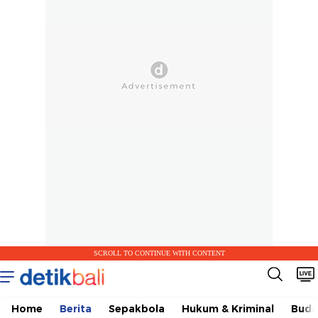
SCROLL TO CONTINUE WITH CONTENT
Home
Berita
Sepakbola
Hukum & Kriminal
Buda