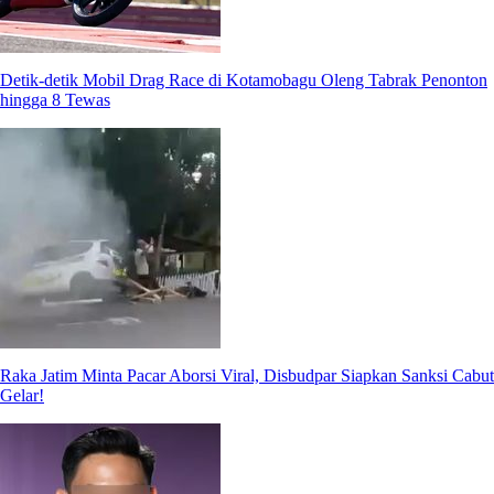
Detik-detik Mobil Drag Race di Kotamobagu Oleng Tabrak Penonton
hingga 8 Tewas
Raka Jatim Minta Pacar Aborsi Viral, Disbudpar Siapkan Sanksi Cabut
Gelar!