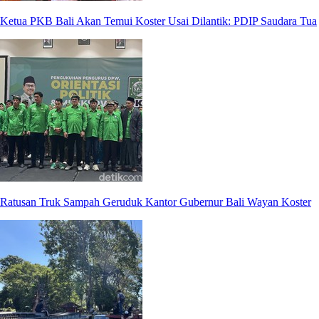
Ketua PKB Bali Akan Temui Koster Usai Dilantik: PDIP Saudara Tua
Ratusan Truk Sampah Geruduk Kantor Gubernur Bali Wayan Koster