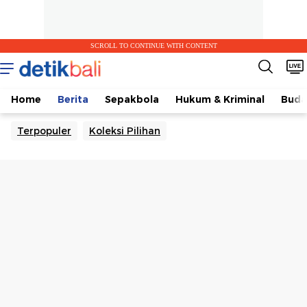
SCROLL TO CONTINUE WITH CONTENT
Home
Berita
Sepakbola
Hukum & Kriminal
Buda
Terpopuler
Koleksi Pilihan