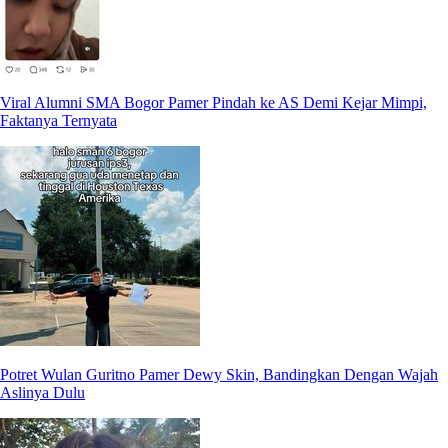
Viral Alumni SMA Bogor Pamer Pindah ke AS Demi Kejar Mimpi,
Faktanya Ternyata
Potret Wulan Guritno Pamer Dewy Skin, Bandingkan Dengan Wajah
Aslinya Dulu