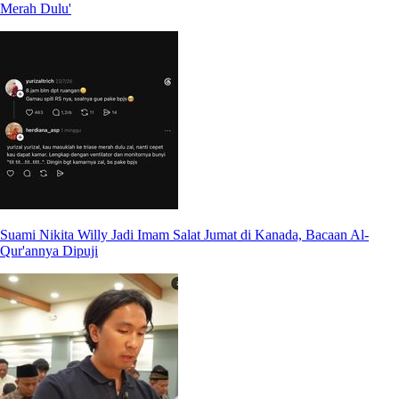
Merah Dulu'
Suami Nikita Willy Jadi Imam Salat Jumat di Kanada, Bacaan Al-
Qur'annya Dipuji