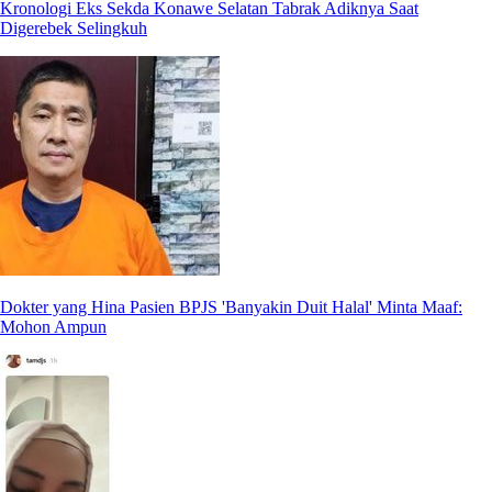
Kronologi Eks Sekda Konawe Selatan Tabrak Adiknya Saat
Digerebek Selingkuh
Dokter yang Hina Pasien BPJS 'Banyakin Duit Halal' Minta Maaf:
Mohon Ampun