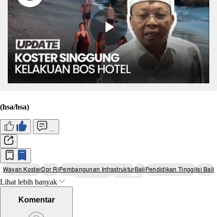
(hsa/hsa)
...
Wayan Koster
Dpr Ri
Pembangunan Infrastruktur
Bali
Pendidikan Tinggi
Isi Bali
Lihat lebih banyak
Desentralisasi
Budaya Bali
Komentar