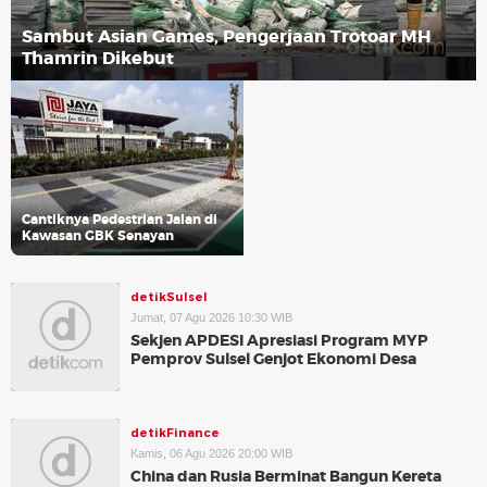
Sambut Asian Games, Pengerjaan Trotoar MH
Thamrin Dikebut
Cantiknya Pedestrian Jalan di
Kawasan GBK Senayan
detikSulsel
Jumat, 07 Agu 2026 10:30 WIB
Sekjen APDESI Apresiasi Program MYP
Pemprov Sulsel Genjot Ekonomi Desa
detikFinance
Kamis, 06 Agu 2026 20:00 WIB
China dan Rusia Berminat Bangun Kereta