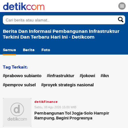
Berita Dan Informasi Pembangunan Infrastruktur
Terkini Dan Terbaru Hari Ini - Detikcom
Semua
Berita
Foto
Tag Terkait:
#prabowo subianto
#infrastruktur
#jokowi
#ikn
#pemprov sulsel
#proyek strategis nasional
detikFinance
Sabtu, 08 Agu 2026 15:00 WIB
Pembangunan Tol Jogja-Solo Hampir
Rampung, Begini Progresnya