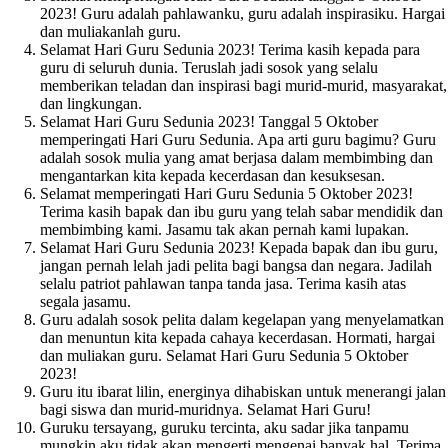
2023! Guru adalah pahlawanku, guru adalah inspirasiku. Hargai
dan muliakanlah guru.
Selamat Hari Guru Sedunia 2023! Terima kasih kepada para
guru di seluruh dunia. Teruslah jadi sosok yang selalu
memberikan teladan dan inspirasi bagi murid-murid, masyarakat,
dan lingkungan.
Selamat Hari Guru Sedunia 2023! Tanggal 5 Oktober
memperingati Hari Guru Sedunia. Apa arti guru bagimu? Guru
adalah sosok mulia yang amat berjasa dalam membimbing dan
mengantarkan kita kepada kecerdasan dan kesuksesan.
Selamat memperingati Hari Guru Sedunia 5 Oktober 2023!
Terima kasih bapak dan ibu guru yang telah sabar mendidik dan
membimbing kami. Jasamu tak akan pernah kami lupakan.
Selamat Hari Guru Sedunia 2023! Kepada bapak dan ibu guru,
jangan pernah lelah jadi pelita bagi bangsa dan negara. Jadilah
selalu patriot pahlawan tanpa tanda jasa. Terima kasih atas
segala jasamu.
Guru adalah sosok pelita dalam kegelapan yang menyelamatkan
dan menuntun kita kepada cahaya kecerdasan. Hormati, hargai
dan muliakan guru. Selamat Hari Guru Sedunia 5 Oktober
2023!
Guru itu ibarat lilin, energinya dihabiskan untuk menerangi jalan
bagi siswa dan murid-muridnya. Selamat Hari Guru!
Guruku tersayang, guruku tercinta, aku sadar jika tanpamu
mungkin aku tidak akan mengerti mengenai banyak hal. Terima