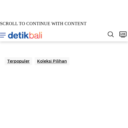
SCROLL TO CONTINUE WITH CONTENT
Home
Berita
Sepakbola
Hukum & Kriminal
Buda
Terpopuler
Koleksi Pilihan