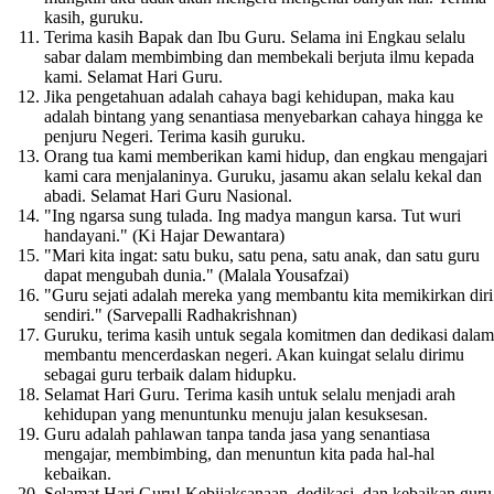
kasih, guruku.
Terima kasih Bapak dan Ibu Guru. Selama ini Engkau selalu
sabar dalam membimbing dan membekali berjuta ilmu kepada
kami. Selamat Hari Guru.
Jika pengetahuan adalah cahaya bagi kehidupan, maka kau
adalah bintang yang senantiasa menyebarkan cahaya hingga ke
penjuru Negeri. Terima kasih guruku.
Orang tua kami memberikan kami hidup, dan engkau mengajari
kami cara menjalaninya. Guruku, jasamu akan selalu kekal dan
abadi. Selamat Hari Guru Nasional.
"Ing ngarsa sung tulada. Ing madya mangun karsa. Tut wuri
handayani." (Ki Hajar Dewantara)
"Mari kita ingat: satu buku, satu pena, satu anak, dan satu guru
dapat mengubah dunia." (Malala Yousafzai)
"Guru sejati adalah mereka yang membantu kita memikirkan diri
sendiri." (Sarvepalli Radhakrishnan)
Guruku, terima kasih untuk segala komitmen dan dedikasi dalam
membantu mencerdaskan negeri. Akan kuingat selalu dirimu
sebagai guru terbaik dalam hidupku.
Selamat Hari Guru. Terima kasih untuk selalu menjadi arah
kehidupan yang menuntunku menuju jalan kesuksesan.
Guru adalah pahlawan tanpa tanda jasa yang senantiasa
mengajar, membimbing, dan menuntun kita pada hal-hal
kebaikan.
Selamat Hari Guru! Kebijaksanaan, dedikasi, dan kebaikan guru