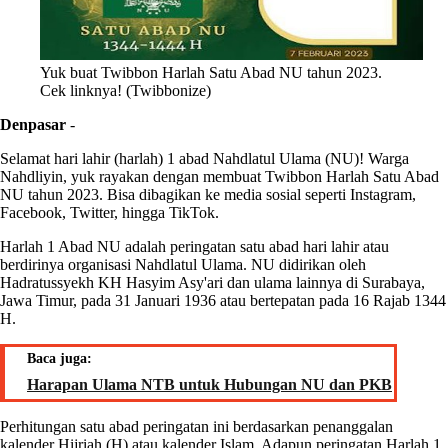
Yuk buat Twibbon Harlah Satu Abad NU tahun 2023.
Cek linknya! (Twibbonize)
Denpasar
-
Selamat hari lahir (harlah) 1 abad Nahdlatul Ulama (NU)! Warga
Nahdliyin, yuk rayakan dengan membuat Twibbon Harlah Satu Abad
NU tahun 2023. Bisa dibagikan ke media sosial seperti Instagram,
Facebook, Twitter, hingga TikTok.
Harlah 1 Abad NU adalah peringatan satu abad hari lahir atau
berdirinya organisasi Nahdlatul Ulama. NU didirikan oleh
Hadratussyekh KH Hasyim Asy'ari dan ulama lainnya di Surabaya,
Jawa Timur, pada 31 Januari 1936 atau bertepatan pada 16 Rajab 1344
H.
Baca juga:
Harapan Ulama NTB untuk Hubungan NU dan PKB
Perhitungan satu abad peringatan ini berdasarkan penanggalan
kalender Hijriah (H) atau kalender Islam. Adapun peringatan Harlah 1