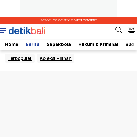
SCROLL TO CONTINUE WITH CONTENT
Home
Berita
Sepakbola
Hukum & Kriminal
Buda
Terpopuler
Koleksi Pilihan