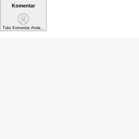
Harlah 1 Abad Nu
Link Twibbon Harlah 1 Abad Nu
Nahdlatul Ulama
Komentar
Tulis Komentar Anda...