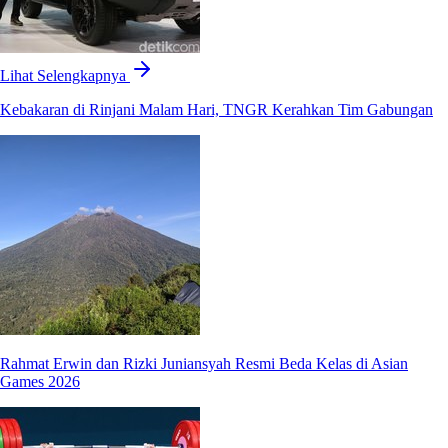
Lihat Selengkapnya
Kebakaran di Rinjani Malam Hari, TNGR Kerahkan Tim Gabungan
Rahmat Erwin dan Rizki Juniansyah Resmi Beda Kelas di Asian
Games 2026