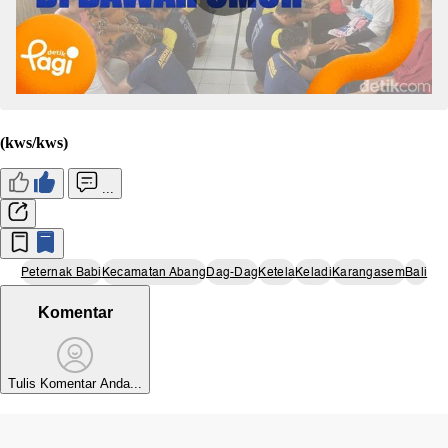
(kws/kws)
...
Peternak Babi
Kecamatan Abang
Dag-Dag
Ketela
Keladi
Karangasem
Bali
Komentar
Tulis Komentar Anda...