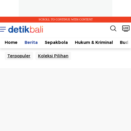
SCROLL TO CONTINUE WITH CONTENT
Home
Berita
Sepakbola
Hukum & Kriminal
Buda
Terpopuler
Koleksi Pilihan