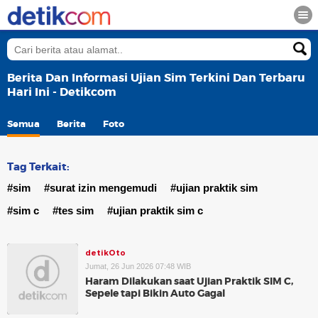
Berita Dan Informasi Ujian Sim Terkini Dan Terbaru
Hari Ini - Detikcom
Semua
Berita
Foto
Tag Terkait:
#sim
#surat izin mengemudi
#ujian praktik sim
#sim c
#tes sim
#ujian praktik sim c
detikOto
Jumat, 26 Jun 2026 07:48 WIB
Haram Dilakukan saat Ujian Praktik SIM C,
Sepele tapi Bikin Auto Gagal