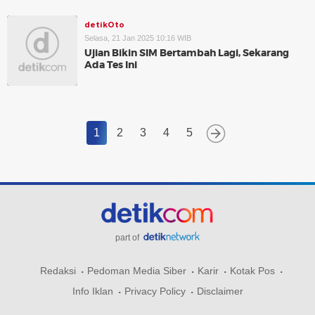
detikOto
Selasa, 21 Jan 2025 10:16 WIB
Ujian Bikin SIM Bertambah Lagi, Sekarang
Ada Tes Ini
1
2
3
4
5
part of
Redaksi
Pedoman Media Siber
Karir
Kotak Pos
Info Iklan
Privacy Policy
Disclaimer