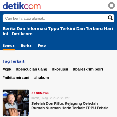
Berita Dan Informasi Tppu Terkini Dan Terbaru Hari
Ini - Detikcom
Semua
Berita
Foto
Tag Terkait:
#kpk
#pencucian uang
#korupsi
#bareskrim polri
#nikita mirzani
#hukum
detikNews
Kamis, 06 Agu 2026 20:29 WIB
Setelah Don Ritto, Kejagung Geledah
Rumah Nurman Herin Terkait TPPU Febrie