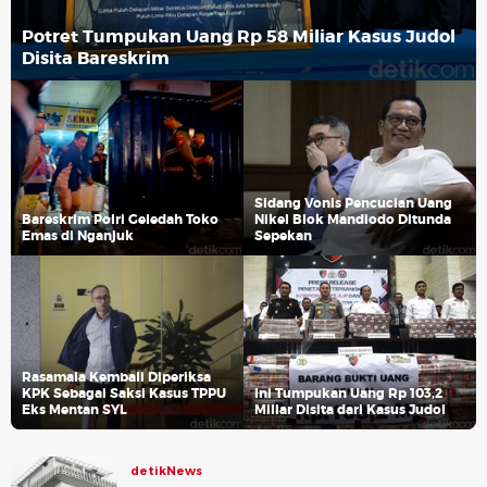
Potret Tumpukan Uang Rp 58 Miliar Kasus Judol
Disita Bareskrim
Sidang Vonis Pencucian Uang
Bareskrim Polri Geledah Toko
Nikel Blok Mandiodo Ditunda
Emas di Nganjuk
Sepekan
Rasamala Kembali Diperiksa
KPK Sebagai Saksi Kasus TPPU
Ini Tumpukan Uang Rp 103,2
Eks Mentan SYL
Miliar Disita dari Kasus Judol
detikNews