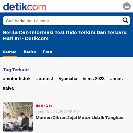
Berita Dan Informasi Test Ride Terkini Dan Terbaru
Hari Ini - Detikcom
Semua
Berita
Foto
Tag Terkait:
#motor listrik
#ototest
#yamaha
#iims 2023
#imos
#alva
detikOto
Jumat, 31 Jul 2026 19:08 WIB
Momen Gibran Jajal Motor Listrik Tangkas