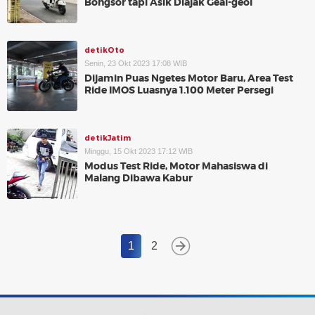
Bongsor tapi Asik Diajak Geal-geol
detikOto
Senin, 23 Okt 2023 17:08 WIB
Dijamin Puas Ngetes Motor Baru, Area Test
Ride IMOS Luasnya 1.100 Meter Persegi
detikJatim
Minggu, 15 Okt 2023 17:12 WIB
Modus Test Ride, Motor Mahasiswa di
Malang Dibawa Kabur
1
2