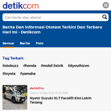
Berita Dan Informasi Ototest Terkini Dan Terbaru
Hari Ini - Detikcom
Semua
Berita
Foto
Tag Terkait:
#otobuzz
#honda
#mobil listrik
#dyouthizen
#toyota
#yamaha
detikOto
Selasa, 04 Agu 2026 20:24 WIB
Nyetir Suzuki XL7 Facelift Kini Lebih
Tenang