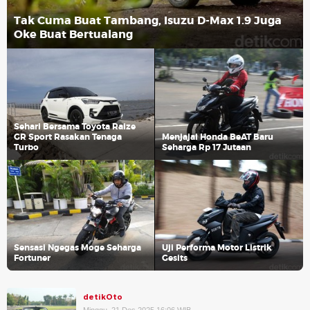
Tak Cuma Buat Tambang, Isuzu D-Max 1.9 Juga
Oke Buat Bertualang
Sehari Bersama Toyota Raize
GR Sport Rasakan Tenaga
Menjajal Honda BeAT Baru
Turbo
Seharga Rp 17 Jutaan
Sensasi Ngegas Moge Seharga
Uji Performa Motor Listrik
Fortuner
Gesits
detikOto