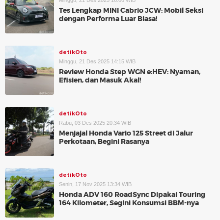
Minggu, 21 Des 2025 16:06 WIB
Tes Lengkap MINI Cabrio JCW: Mobil Seksi
dengan Performa Luar Biasa!
detikOto
Minggu, 21 Des 2025 14:15 WIB
Review Honda Step WGN e:HEV: Nyaman,
Efisien, dan Masuk Akal!
detikOto
Rabu, 03 Des 2025 20:34 WIB
Menjajal Honda Vario 125 Street di Jalur
Perkotaan, Begini Rasanya
detikOto
Senin, 17 Nov 2025 13:34 WIB
Honda ADV 160 RoadSync Dipakai Touring
164 Kilometer, Segini Konsumsi BBM-nya