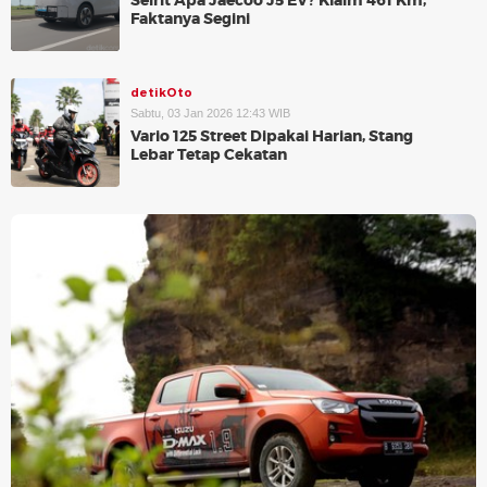
Seirit Apa Jaecoo J5 EV? Klaim 461 Km,
Faktanya Segini
detikOto
Sabtu, 03 Jan 2026 12:43 WIB
Vario 125 Street Dipakai Harian, Stang
Lebar Tetap Cekatan