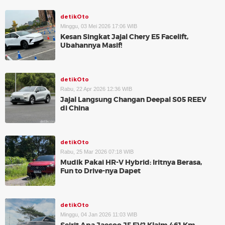
detikOto
Minggu, 03 Mei 2026 17:06 WIB
Kesan Singkat Jajal Chery E5 Facelift,
Ubahannya Masif!
detikOto
Rabu, 22 Apr 2026 12:36 WIB
Jajal Langsung Changan Deepal S05 REEV
di China
detikOto
Rabu, 25 Mar 2026 07:18 WIB
Mudik Pakai HR-V Hybrid: Iritnya Berasa,
Fun to Drive-nya Dapet
detikOto
Minggu, 04 Jan 2026 11:03 WIB