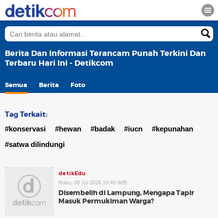
Berita Dan Informasi Terancam Punah Terkini Dan
Terbaru Hari Ini - Detikcom
Semua
Berita
Foto
Tag Terkait:
#konservasi
#hewan
#badak
#iucn
#kepunahan
#satwa dilindungi
detikEdu
Rabu, 08 Jul 2026 18:45 WIB
Disembelih di Lampung, Mengapa Tapir
Masuk Permukiman Warga?