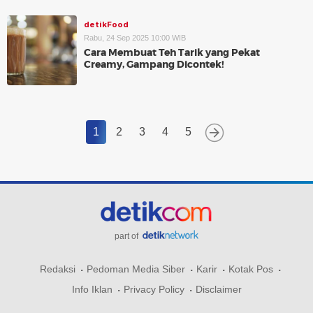
detikFood
Rabu, 24 Sep 2025 10:00 WIB
Cara Membuat Teh Tarik yang Pekat
Creamy, Gampang Dicontek!
1
2
3
4
5
part of
Redaksi
Pedoman Media Siber
Karir
Kotak Pos
Info Iklan
Privacy Policy
Disclaimer