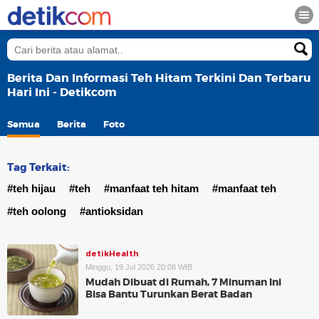
Berita Dan Informasi Teh Hitam Terkini Dan Terbaru
Hari Ini - Detikcom
Semua
Berita
Foto
Tag Terkait:
#teh hijau
#teh
#manfaat teh hitam
#manfaat teh
#teh oolong
#antioksidan
detikHealth
Minggu, 19 Jul 2026 20:08 WIB
Mudah Dibuat di Rumah, 7 Minuman Ini
Bisa Bantu Turunkan Berat Badan