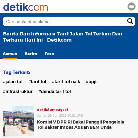
Berita Dan Informasi Tarif Jalan Tol Terkini Dan
Terbaru Hari Ini - Detikcom
Semua
Berita
Foto
Tag Terkait:
#jalan tol
#tarif tol
#tarif tol naik
#bpjt
#infrastruktur
#denda tarif tol
detikSumbagsel
Jumat, 26 Jun 2026 20:01 WIB
Komisi V DPR RI Bakal Panggil Pengelola
Tol Bakter Imbas Aduan BEM Unila