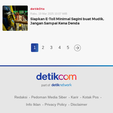
detikOto
Rabu, 19 Mar 2025 10:07 WIB
Siapkan E-Toll Minimal Segini buat Mudik,
Jangan Sampai Kena Denda
1
2
3
4
5
part of
Redaksi
Pedoman Media Siber
Karir
Kotak Pos
Info Iklan
Privacy Policy
Disclaimer