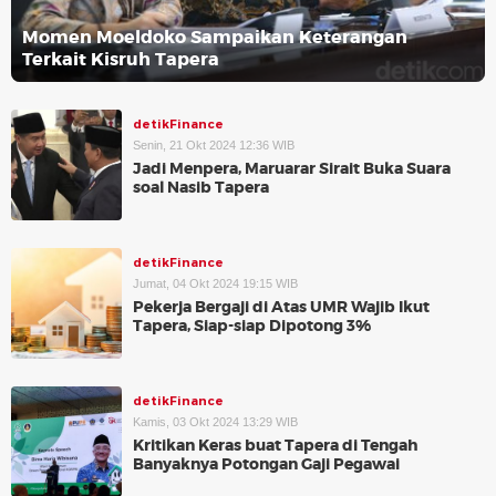
Momen Moeldoko Sampaikan Keterangan
Terkait Kisruh Tapera
detikFinance
Senin, 21 Okt 2024 12:36 WIB
Jadi Menpera, Maruarar Sirait Buka Suara
soal Nasib Tapera
detikFinance
Jumat, 04 Okt 2024 19:15 WIB
Pekerja Bergaji di Atas UMR Wajib Ikut
Tapera, Siap-siap Dipotong 3%
detikFinance
Kamis, 03 Okt 2024 13:29 WIB
Kritikan Keras buat Tapera di Tengah
Banyaknya Potongan Gaji Pegawai