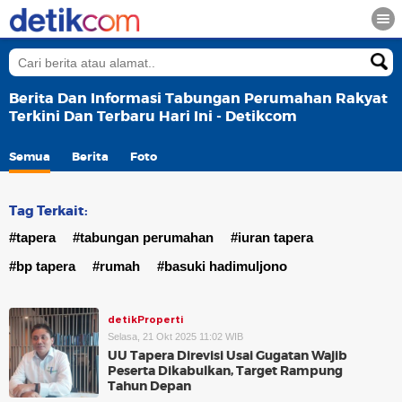
Berita Dan Informasi Tabungan Perumahan Rakyat
Terkini Dan Terbaru Hari Ini - Detikcom
Semua
Berita
Foto
Tag Terkait:
#tapera
#tabungan perumahan
#iuran tapera
#bp tapera
#rumah
#basuki hadimuljono
detikProperti
Selasa, 21 Okt 2025 11:02 WIB
UU Tapera Direvisi Usai Gugatan Wajib
Peserta Dikabulkan, Target Rampung
Tahun Depan