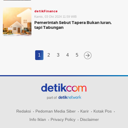
detikFinance
Kamis, 03 Okt 2024 11:59 WIB
Pemerintah Sebut Tapera Bukan Iuran,
tapi Tabungan
1
2
3
4
5
part of
Redaksi
Pedoman Media Siber
Karir
Kotak Pos
Info Iklan
Privacy Policy
Disclaimer