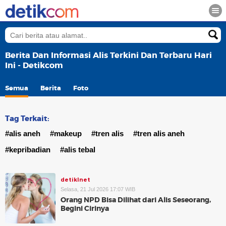
Berita Dan Informasi Alis Terkini Dan Terbaru Hari
Ini - Detikcom
Semua
Berita
Foto
Tag Terkait:
#alis aneh
#makeup
#tren alis
#tren alis aneh
#kepribadian
#alis tebal
detikInet
Selasa, 21 Jul 2026 17:07 WIB
Orang NPD Bisa Dilihat dari Alis Seseorang,
Begini Cirinya