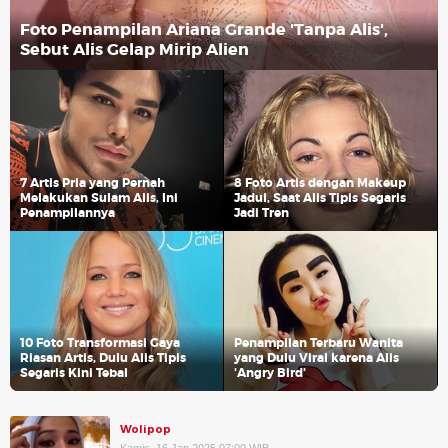
Foto Penampilan Ariana Grande 'Tanpa Alis',
Sebut Alis Gelap Mirip Alien
7 Artis Pria yang Pernah
8 Foto Artis dengan Makeup
Melakukan Sulam Alis, Ini
Jadul, Saat Alis Tipis Segaris
Penampilannya
Jadi Tren
10 Foto Transformasi Gaya
Penampilan Terbaru Wanita
Riasan Artis, Dulu Alis Tipis
yang Dulu Viral karena Alis
Segaris Kini Tebal
'Angry Bird'
Wolipop