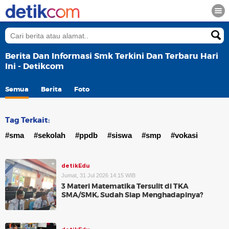
Berita Dan Informasi Smk Terkini Dan Terbaru Hari
Ini - Detikcom
Semua
Berita
Foto
Tag Terkait:
#sma
#sekolah
#ppdb
#siswa
#smp
#vokasi
detikEdu
Jumat, 31 Jul 2026 14:15 WIB
3 Materi Matematika Tersulit di TKA
SMA/SMK, Sudah Siap Menghadapinya?