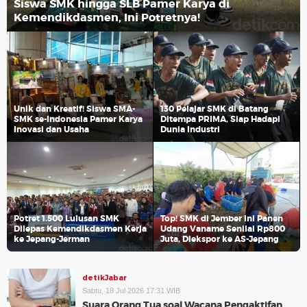
Siswa SMK hingga SLB Pamer Karya di
Kemendikdasmen, Ini Potretnya!
Unik dan Kreatif! Siswa SMA-
130 Pelajar SMK di Batang
SMK se-Indonesia Pamer Karya
Ditempa PRIMA, Siap Hadapi
Inovasi dan Usaha
Dunia Industri
Potret 1.500 Lulusan SMK
Top! SMK di Jember Ini Panen
Dilepas Kemendikdasmen Kerja
Udang Vaname Senilai Rp800
ke Jepang-Jerman
Juta, Diekspor ke AS-Jepang
detikJabar
Sabtu, 18 Jul 2026 17:31 WIB
Suara Orang Tua soal Wacana Pengaktifan