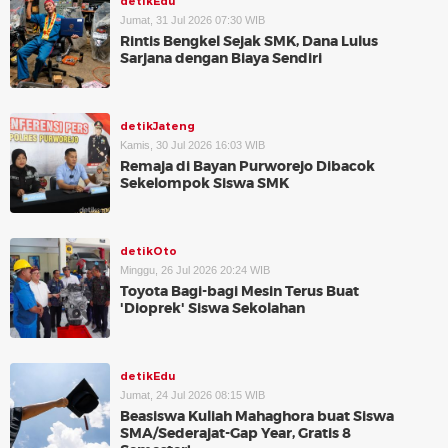
detikEdu
Jumat, 31 Jul 2026 07:30 WIB
Rintis Bengkel Sejak SMK, Dana Lulus
Sarjana dengan Biaya Sendiri
detikJateng
Kamis, 30 Jul 2026 16:03 WIB
Remaja di Bayan Purworejo Dibacok
Sekelompok Siswa SMK
detikOto
Minggu, 26 Jul 2026 20:24 WIB
Toyota Bagi-bagi Mesin Terus Buat
'Dioprek' Siswa Sekolahan
detikEdu
Jumat, 24 Jul 2026 08:15 WIB
Beasiswa Kuliah Mahaghora buat Siswa
SMA/Sederajat-Gap Year, Gratis 8