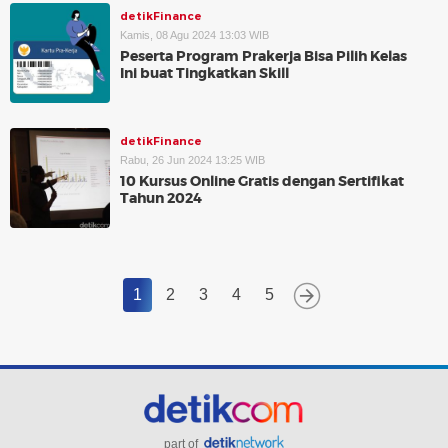
detikFinance
Kamis, 08 Agu 2024 13:03 WIB
Peserta Program Prakerja Bisa Pilih Kelas
Ini buat Tingkatkan Skill
detikFinance
Rabu, 26 Jun 2024 13:25 WIB
10 Kursus Online Gratis dengan Sertifikat
Tahun 2024
1
2
3
4
5
part of