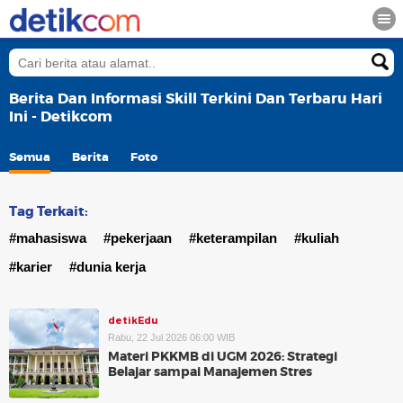
Berita Dan Informasi Skill Terkini Dan Terbaru Hari
Ini - Detikcom
Semua
Berita
Foto
Tag Terkait:
#mahasiswa
#pekerjaan
#keterampilan
#kuliah
#karier
#dunia kerja
detikEdu
Rabu, 22 Jul 2026 06:00 WIB
Materi PKKMB di UGM 2026: Strategi
Belajar sampai Manajemen Stres