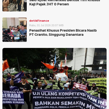
Said Iqbal: Kemenkeu Bentuk Tim Khusus
Kaji Pajak JHT 0 Persen
detikFinance
Rabu, 01 Jul 2026 20:07 WIB
Penasihat Khusus Presiden Bicara Nasib
PT Granito, Singgung Danantara