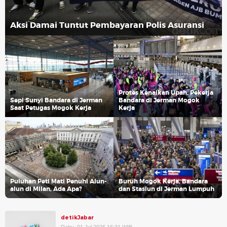
Aksi Damai Tuntut Pembayaran Polis Asuransi
Protes Kenaikan Upah, Pekerja
Sepi Sunyi Bandara di Jerman
Bandara di Jerman Mogok
Saat Petugas Mogok Kerja
Kerja
Puluhan Peti Mati Penuhi Alun-
Buruh Mogok Kerja, Bandara
alun di Milan, Ada Apa?
dan Stasiun di Jerman Lumpuh
detikJabar