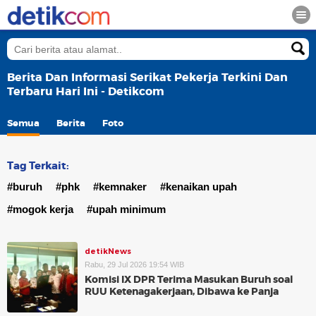
Berita Dan Informasi Serikat Pekerja Terkini Dan
Terbaru Hari Ini - Detikcom
Semua
Berita
Foto
Tag Terkait:
#buruh
#phk
#kemnaker
#kenaikan upah
#mogok kerja
#upah minimum
detikNews
Rabu, 29 Jul 2026 19:54 WIB
Komisi IX DPR Terima Masukan Buruh soal
RUU Ketenagakerjaan, Dibawa ke Panja