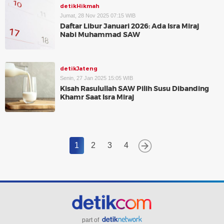
detikHikmah
Jumat, 28 Nov 2025 07:15 WIB
Daftar Libur Januari 2026: Ada Isra Miraj
Nabi Muhammad SAW
detikJateng
Senin, 27 Jan 2025 15:05 WIB
Kisah Rasulullah SAW Pilih Susu Dibanding
Khamr Saat Isra Miraj
1
2
3
4
part of