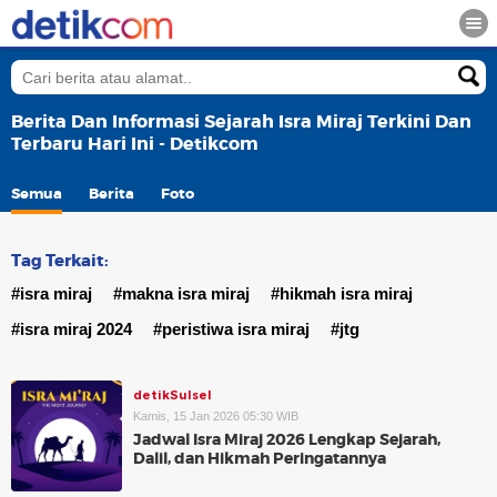
Berita Dan Informasi Sejarah Isra Miraj Terkini Dan
Terbaru Hari Ini - Detikcom
Semua
Berita
Foto
Tag Terkait:
#isra miraj
#makna isra miraj
#hikmah isra miraj
#isra miraj 2024
#peristiwa isra miraj
#jtg
detikSulsel
Kamis, 15 Jan 2026 05:30 WIB
Jadwal Isra Miraj 2026 Lengkap Sejarah,
Dalil, dan Hikmah Peringatannya