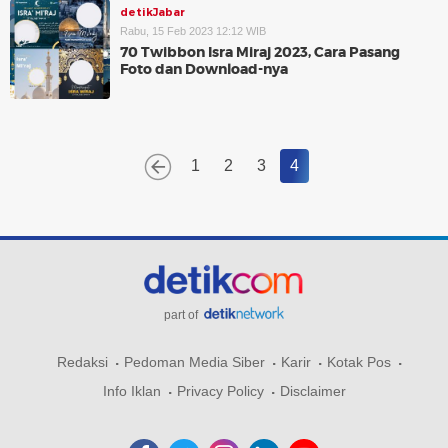
detikJabar
Rabu, 15 Feb 2023 12:12 WIB
70 Twibbon Isra Miraj 2023, Cara Pasang
Foto dan Download-nya
1
2
3
4
part of
Redaksi
Pedoman Media Siber
Karir
Kotak Pos
Info Iklan
Privacy Policy
Disclaimer