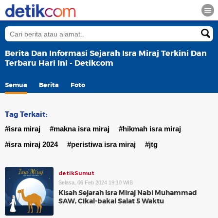
Berita Dan Informasi Sejarah Isra Miraj Terkini Dan
Terbaru Hari Ini - Detikcom
Semua
Berita
Foto
Tag Terkait:
#isra miraj
#makna isra miraj
#hikmah isra miraj
#isra miraj 2024
#peristiwa isra miraj
#jtg
detikSumut
Selasa, 06 Feb 2024 19:10 WIB
Kisah Sejarah Isra Miraj Nabi Muhammad
SAW, Cikal-bakal Salat 5 Waktu