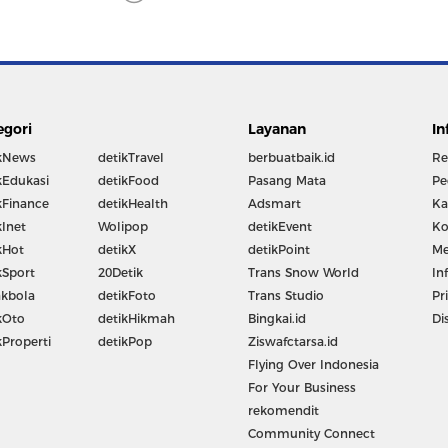
egori
Layanan
In
kNews
detikTravel
berbuatbaik.id
Re
kEdukasi
detikFood
Pasang Mata
Pe
kFinance
detikHealth
Adsmart
Ka
kInet
Wolipop
detikEvent
Ko
kHot
detikX
detikPoint
Me
kSport
20Detik
Trans Snow World
In
kbola
detikFoto
Trans Studio
Pr
kOto
detikHikmah
Bingkai.id
Di
kProperti
detikPop
Ziswafctarsa.id
Flying Over Indonesia
For Your Business
rekomendit
Community Connect