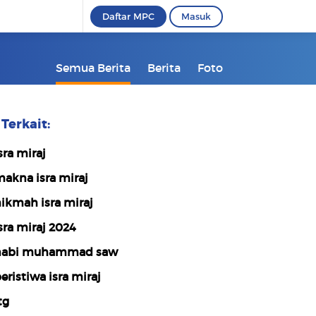
Daftar MPC
Masuk
Semua Berita
Berita
Foto
Terkait:
sra miraj
akna isra miraj
ikmah isra miraj
sra miraj 2024
abi muhammad saw
eristiwa isra miraj
tg