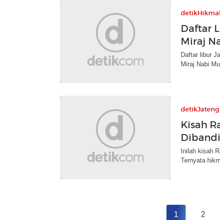
detikHikma
Daftar L
Miraj 
Daftar libur 
Miraj Nabi 
detikJateng
Kisah R
Dibandi
Inilah kisah 
Ternyata hikm
1
2