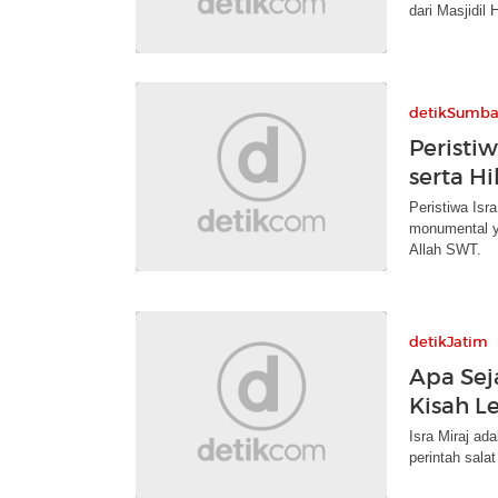
dari Masjidil
detikSumba
Peristiw
serta H
Peristiwa Isr
monumental y
Allah SWT.
detikJatim
Apa Sej
Kisah L
Isra Miraj a
perintah sala