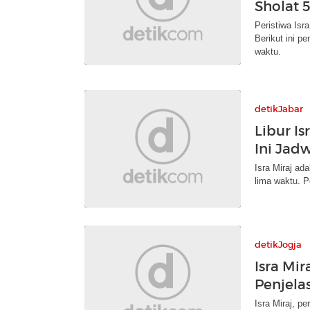
Sholat 
Peristiwa Isr
Berikut ini p
waktu.
detikJabar
Libur I
Ini Jad
Isra Miraj ad
lima waktu. Pe
detikJogja
Isra Mir
Penjela
Isra Miraj, p