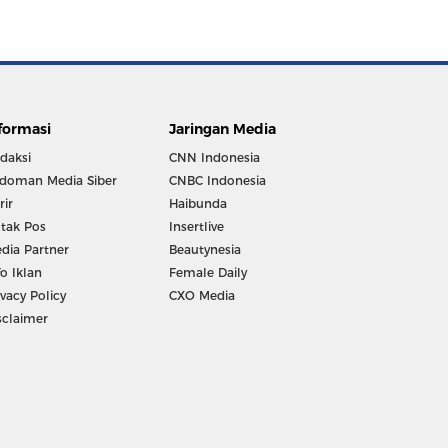
formasi
Jaringan Media
daksi
CNN Indonesia
doman Media Siber
CNBC Indonesia
rir
Haibunda
tak Pos
Insertlive
dia Partner
Beautynesia
fo Iklan
Female Daily
ivacy Policy
CXO Media
sclaimer