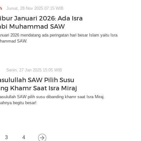
h
Jumat, 28 Nov 2025 07:15 WIB
ibur Januari 2026: Ada Isra
Nabi Muhammad SAW
Januari 2026 mendatang ada peringatan hari besar Islam yaitu Isra
Muhammad SAW.
Senin, 27 Jan 2025 15:05 WIB
asulullah SAW Pilih Susu
ng Khamr Saat Isra Miraj
Rasulullah SAW pilih susu dibanding khamr saat Isra Miraj.
ahnya begitu besar!
3
4