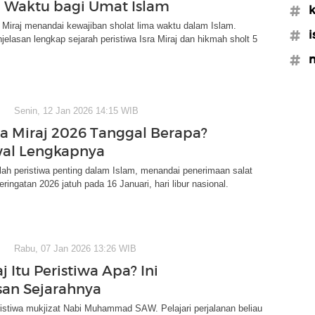
5 Waktu bagi Umat Islam
#k
a Miraj menandai kewajiban sholat lima waktu dalam Islam.
#i
enjelasan lengkap sejarah peristiwa Isra Miraj dan hikmah sholt 5
#
Senin, 12 Jan 2026 14:15 WIB
sra Miraj 2026 Tanggal Berapa?
wal Lengkapnya
alah peristiwa penting dalam Islam, menandai penerimaan salat
ringatan 2026 jatuh pada 16 Januari, hari libur nasional.
Rabu, 07 Jan 2026 13:26 WIB
aj Itu Peristiwa Apa? Ini
san Sejarahnya
eristiwa mukjizat Nabi Muhammad SAW. Pelajari perjalanan beliau