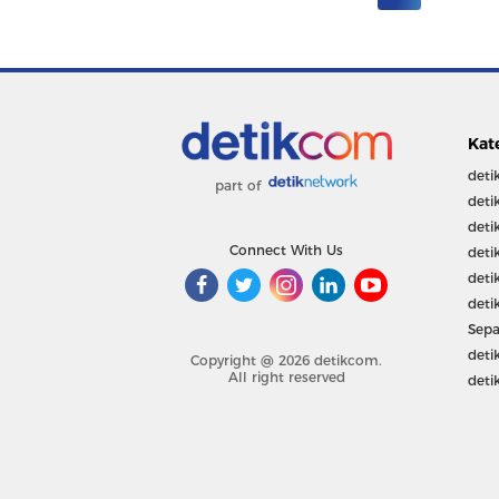
Kat
deti
part of
deti
deti
Connect With Us
deti
deti
deti
Sepa
deti
Copyright @ 2026 detikcom.
All right reserved
deti