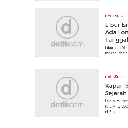
detikSulsel
Libur I
Ada Lon
Tanggal
Libur Isra Mi
makna, dan st
detikSulsel
Kapan I
Sejarah 
Isra Miraj me
Isra Miraj 20
di Sini!