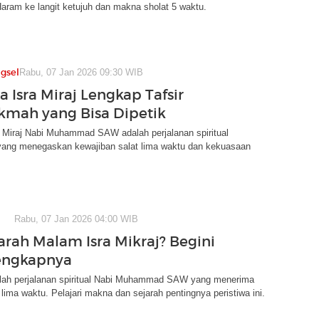
 Haram ke langit ketujuh dan makna sholat 5 waktu.
gsel
Rabu, 07 Jan 2026 09:30 WIB
a Isra Miraj Lengkap Tafsir
ikmah yang Bisa Dipetik
a Miraj Nabi Muhammad SAW adalah perjalanan spiritual
ang menegaskan kewajiban salat lima waktu dan kekuasaan
Rabu, 07 Jan 2026 04:00 WIB
arah Malam Isra Mikraj? Begini
engkapnya
dalah perjalanan spiritual Nabi Muhammad SAW yang menerima
t lima waktu. Pelajari makna dan sejarah pentingnya peristiwa ini.