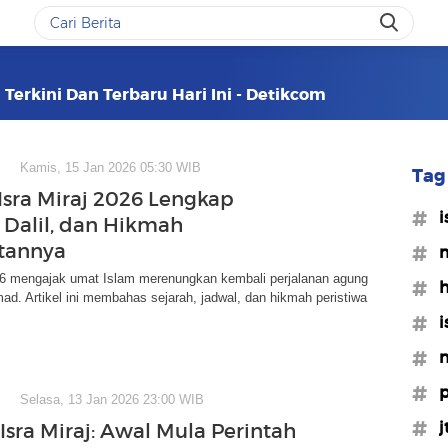
j Terkini Dan Terbaru Hari Ini - Detikcom
Kamis, 15 Jan 2026 05:30 WIB
Tag 
Isra Miraj 2026 Lengkap
#i
, Dalil, dan Hikmah
tannya
#m
026 mengajak umat Islam merenungkan kembali perjalanan agung
#h
. Artikel ini membahas sejarah, jadwal, dan hikmah peristiwa
#i
#n
#p
Selasa, 13 Jan 2026 23:00 WIB
#j
Isra Miraj: Awal Mula Perintah