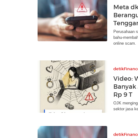
Meta dk
Berangu
Tengga
Perusahaan ra
bahu-membahu
online scam.
detikFinanc
Video: 
Banyak 
Rp 9 T
OJK mengingat
sektor jasa k
detikFinanc