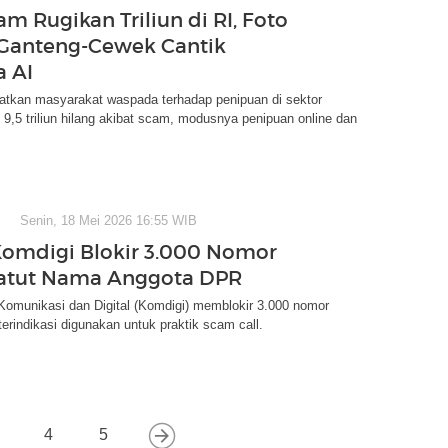
m Rugikan Triliun di RI, Foto
Ganteng-Cewek Cantik
a AI
tkan masyarakat waspada terhadap penipuan di sektor
9,5 triliun hilang akibat scam, modusnya penipuan online dan
Senin, 18 Mei 2026 16:55 WIB
Komdigi Blokir 3.000 Nomor
atut Nama Anggota DPR
Komunikasi dan Digital (Komdigi) memblokir 3.000 nomor
terindikasi digunakan untuk praktik scam call.
4
5