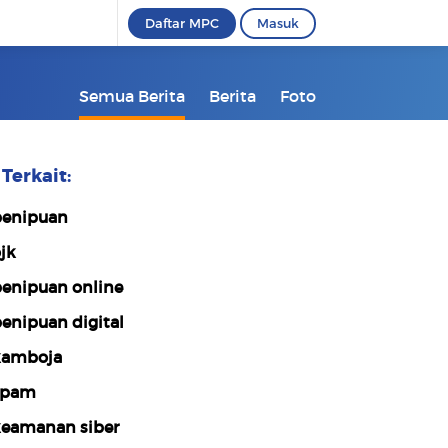
Daftar MPC
Masuk
Semua Berita
Berita
Foto
Terkait:
enipuan
jk
enipuan online
enipuan digital
amboja
spam
eamanan siber