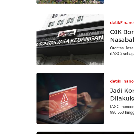
detikFinanc
OJK Bon
Nasabah
Otoritas Jas
(IASC) sebag
detikFinanc
Jadi Ko
Dilakuk
IASC menerim
998.558 hing