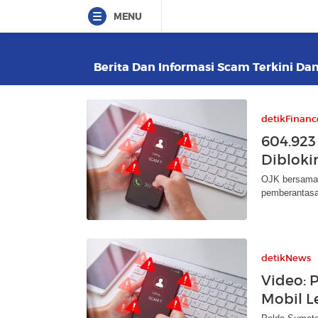
MENU
Berita Dan Informasi Scam Terkini Dan
detikFinanc
604.923
Diblokir
OJK bersama 
pemberantasan
detikNews
Video: 
Mobil L