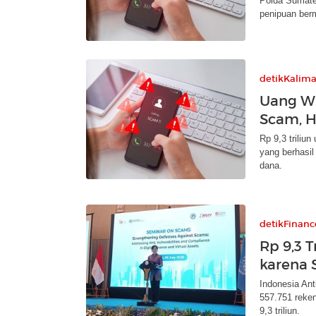
Polda Sumate
penipuan berm
detikKalim
Uang WN
Scam, H
Rp 9,3 triliu
yang berhasi
dana.
detikFinanc
Rp 9,3 
karena 
Indonesia Ant
557.751 reken
9,3 triliun.