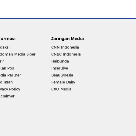
formasi
Jaringan Media
daksi
CNN Indonesia
doman Media Siber
CNBC Indonesia
rir
Haibunda
tak Pos
Insertlive
dia Partner
Beautynesia
fo Iklan
Female Daily
ivacy Policy
CXO Media
sclaimer