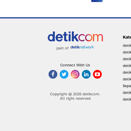
Kat
deti
part of
deti
deti
Connect With Us
deti
deti
deti
Sepa
deti
Copyright @ 2026 detikcom.
All right reserved
deti