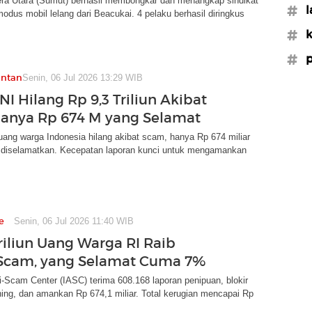
ra Utara (Sumut) berhasil membongkar dan menangkap sindikat
#l
odus mobil lelang dari Beacukai. 4 pelaku berhasil diringkus
#k
#p
antan
Senin, 06 Jul 2026 13:29 WIB
I Hilang Rp 9,3 Triliun Akibat
anya Rp 674 M yang Selamat
n uang warga Indonesia hilang akibat scam, hanya Rp 674 miliar
l diselamatkan. Kecepatan laporan kunci untuk mengamankan
e
Senin, 06 Jul 2026 11:40 WIB
Triliun Uang Warga RI Raib
Scam, yang Selamat Cuma 7%
i-Scam Center (IASC) terima 608.168 laporan penipuan, blokir
ing, dan amankan Rp 674,1 miliar. Total kerugian mencapai Rp