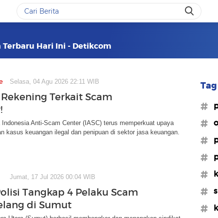
 Terbaru Hari Ini - Detikcom
e
Selasa, 04 Agu 2026 22:11 WIB
Tag 
 Rekening Terkait Scam
#p
!
#o
Indonesia Anti-Scam Center (IASC) terus memperkuat upaya
 kasus keuangan ilegal dan penipuan di sektor jasa keuangan.
#p
#p
#k
Jumat, 17 Jul 2026 00:04 WIB
#
Polisi Tangkap 4 Pelaku Scam
elang di Sumut
#k