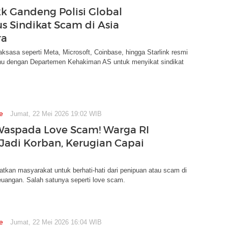
k Gandeng Polisi Global
s Sindikat Scam di Asia
ra
ksasa seperti Meta, Microsoft, Coinbase, hingga Starlink resmi
 dengan Departemen Kehakiman AS untuk menyikat sindikat
e
Jumat, 22 Mei 2026 19:02 WIB
Waspada Love Scam! Warga RI
Jadi Korban, Kerugian Capai
kan masyarakat untuk berhati-hati dari penipuan atau scam di
euangan. Salah satunya seperti love scam.
e
Jumat, 22 Mei 2026 16:04 WIB