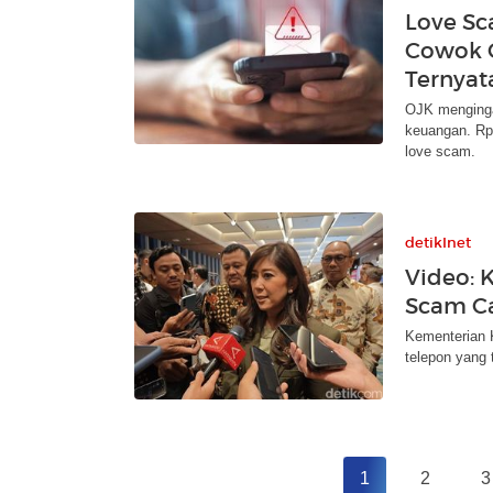
Love Sca
Cowok 
Ternyat
OJK menginga
keuangan. Rp 
love scam.
detikInet
Video: 
Scam C
Kementerian 
telepon yang 
1
2
3