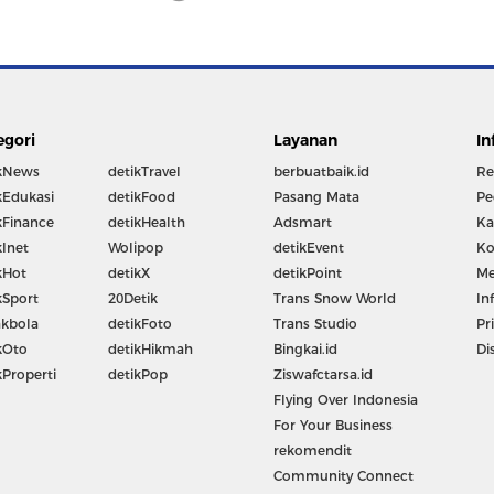
egori
Layanan
In
kNews
detikTravel
berbuatbaik.id
Re
kEdukasi
detikFood
Pasang Mata
Pe
kFinance
detikHealth
Adsmart
Ka
kInet
Wolipop
detikEvent
Ko
kHot
detikX
detikPoint
Me
kSport
20Detik
Trans Snow World
In
kbola
detikFoto
Trans Studio
Pr
kOto
detikHikmah
Bingkai.id
Di
kProperti
detikPop
Ziswafctarsa.id
Flying Over Indonesia
For Your Business
rekomendit
Community Connect