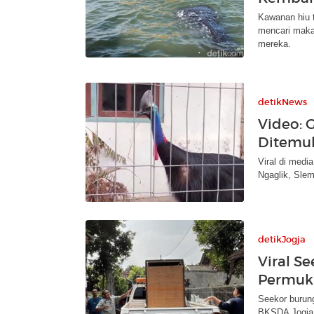
Kawanan hiu t
mencari makan
mereka.
detikNews
Video: 
Ditemu
Viral di medi
Ngaglik, Slem
detikJogja
Viral Se
Permuk
Seekor burung
BKSDA Jogja. 