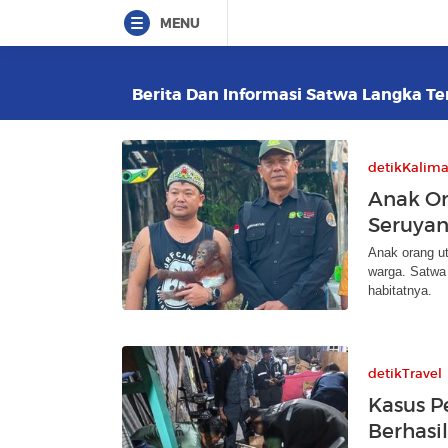
MENU
Berita Dan Informasi Satwa Langka Ter
detikKalim
Anak Or
Seruyan,
Anak orang u
warga. Satwa 
habitatnya.
detikTravel
Kasus P
Berhasi