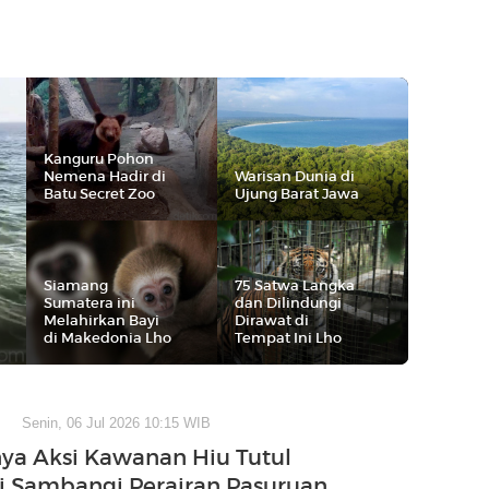
Kanguru Pohon
Nemena Hadir di
Warisan Dunia di
Batu Secret Zoo
Ujung Barat Jawa
Siamang
75 Satwa Langka
Sumatera ini
dan Dilindungi
Melahirkan Bayi
Dirawat di
di Makedonia Lho
Tempat Ini Lho
Senin, 06 Jul 2026 10:15 WIB
a Aksi Kawanan Hiu Tutul
 Sambangi Perairan Pasuruan