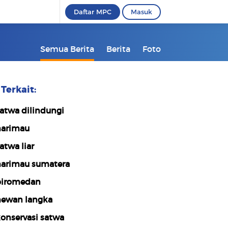
Daftar MPC
Masuk
Semua Berita
Berita
Foto
Terkait:
atwa dilindungi
arimau
atwa liar
arimau sumatera
iromedan
ewan langka
onservasi satwa