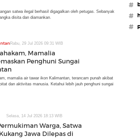
#b
ngan satwa ilegal berhasil digagalkan oleh petugas. Sebanyak
#h
langka disita dan diamankan.
#p
antan
Rabu, 29 Jul 2026 09:31 WIB
Mahakam, Mamalia
maskan Penghuni Sungai
ntan
m, mamalia air tawar ikon Kalimantan, terancam punah akibat
itat dan aktivitas manusia. Ketahui lebih jauh penghuni sungai
Selasa, 14 Jul 2026 18:13 WIB
Permukiman Warga, Satwa
Kukang Jawa Dilepas di