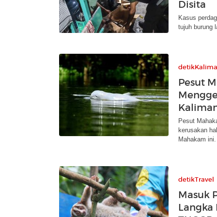
Disita
Kasus perdaga
tujuh burung 
detikKalim
Pesut 
Mengge
Kalima
Pesut Mahaka
kerusakan hab
Mahakam ini.
detikTravel
Masuk 
Langka 