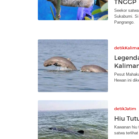
TNGGP
Seekor satwa
Sukabumi. Si
Pangrango.
detikKalim
Legenda
Kaliman
Pesut Mahaka
Hewan ini dik
detikJatim
Hiu Tut
Kawanan hiu 
satwa terliha