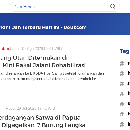
kini Dan Terbaru Hari Ini - Detikcom
antan
Jumat, 07 Agu 2026 07:01 WIB
Tag 
ang Utan Ditemukan di
#s
 Kini Bakal Jalani Rehabilitasi
#h
tan diserahkan ke BKSDA Pos Sampit setelah diamankan dari
jantan ini akan menjalani rehabilitasi sebelum kembali ke
#s
#h
#b
Rabu, 29 Jul 2026 17:41 WIB
#h
erdagangan Satwa di Papua
#k
l Digagalkan, 7 Burung Langka