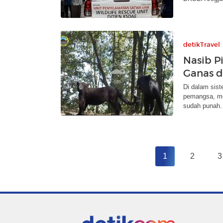
detikTravel
Nasib P
Ganas d
Di dalam sis
pemangsa, me
sudah punah.
1
2
3