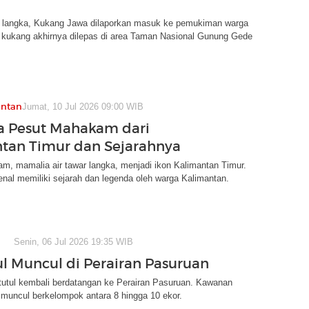
 langka, Kukang Jawa dilaporkan masuk ke pemukiman warga
 kukang akhirnya dilepas di area Taman Nasional Gunung Gede
antan
Jumat, 10 Jul 2026 09:00 WIB
 Pesut Mahakam dari
tan Timur dan Sejarahnya
m, mamalia air tawar langka, menjadi ikon Kalimantan Timur.
enal memiliki sejarah dan legenda oleh warga Kalimantan.
Senin, 06 Jul 2026 19:35 WIB
ul Muncul di Perairan Pasuruan
tutul kembali berdatangan ke Perairan Pasuruan. Kawanan
t muncul berkelompok antara 8 hingga 10 ekor.