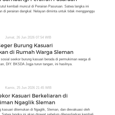
utul kembali muncul di Perairan Pasuruan. Satwa langka ini
 di perairan dangkal. Nelayan diminta untuk tidak mengganggu
Jumat, 26 Jun 2026 07:54 WIB
Geger Burung Kasuari
kan di Rumah Warga Sleman
a sosial seekor burung kasuari berada di permukiman warga di
an, DIY. BKSDA Jogja turun tangan, ini hasilnya.
Kamis, 25 Jun 2026 21:45 WIB
ekor Kasuari Berkeliaran di
iman Ngaglik Sleman
 kasuari ditemukan di Ngaglik, Sleman, dan dievakuasi oleh
Satwa langka ini akan dirawat sebelum dilepasliarkan kembali.