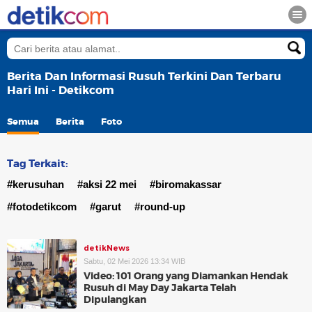
Berita Dan Informasi Rusuh Terkini Dan Terbaru
Hari Ini - Detikcom
Semua
Berita
Foto
Tag Terkait:
#kerusuhan
#aksi 22 mei
#biromakassar
#fotodetikcom
#garut
#round-up
detikNews
Sabtu, 02 Mei 2026 13:34 WIB
Video: 101 Orang yang Diamankan Hendak
Rusuh di May Day Jakarta Telah
Dipulangkan