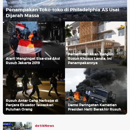
Penampakan Toko-toko di Philadelphia AS Usai
Dijarah Massa
Pemerintah Akan Bangun
Alert! Mengingat Sisa-sisa Aksi
Rusun Khusus Lansia, Ini
Rusuh Jakarta 2019
Penampakannya
Rusuh Antar Geng Narkoba di
Penjara Ekuador Tewaskan
Demo Peringatan Kematian
Puluhan Orang
Presiden Haiti Berakhir Rusuh
detikNews