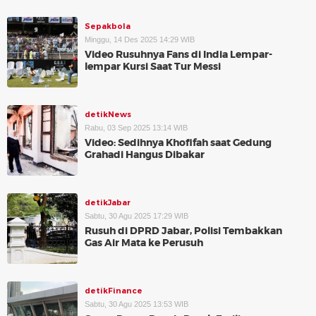
Sepakbola
Minggu, 14 Des 2025 14:29 WIB
Video Rusuhnya Fans di India Lempar-
lempar Kursi Saat Tur Messi
detikNews
Rabu, 03 Sep 2025 13:14 WIB
Video: Sedihnya Khofifah saat Gedung
Grahadi Hangus Dibakar
detikJabar
Sabtu, 30 Agu 2025 17:29 WIB
Rusuh di DPRD Jabar, Polisi Tembakkan
Gas Air Mata ke Perusuh
detikFinance
Sabtu, 30 Agu 2025 13:53 WIB