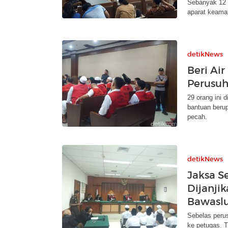
Sebanyak 12 
aparat keama
detikNews
Beri Ai
Perusuh
29 orang ini 
bantuan beru
pecah.
detikNews
Jaksa S
Dijanji
Bawasl
Sebelas peru
ke petugas. T