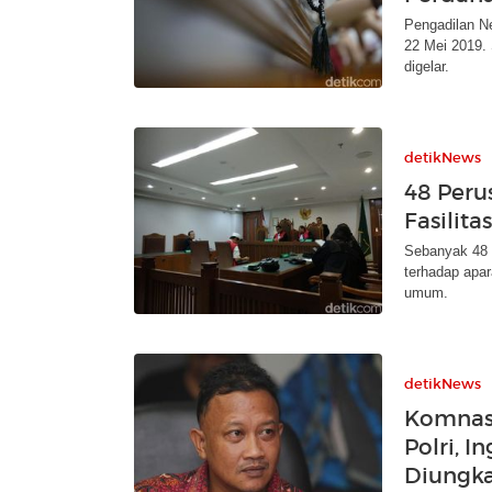
Pengadilan N
22 Mei 2019.
digelar.
detikNews
48 Peru
Fasilit
Sebanyak 48 
terhadap apar
umum.
detikNews
Komnas 
Polri, 
Diungk