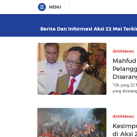
MENU
Berita Dan Informasi Aksi 22 Mei Terki
detikNews
Mahfud 
Pelangg
Diseran
"Oh yang 22 M
yang diseran
detikNews
Kesimp
di Aksi 