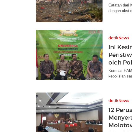
Catatan dari
dengan aksi 
detikNews
Ini Kes
Peristi
oleh Pol
Komnas HAM 
kepolisian sa
detikNews
12 Peru
Menyera
Moloto