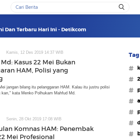
ni Dan Terbaru Hari Ini - Detikcom
Kamis, 12 Des 2019 14:37 WIB
Tag 
Md: Kasus 22 Mei Bukan
#k
aran HAM, Polisi yang
g
#2
ei jangan bilang itu pelanggaran HAM. Kalau itu justru polisi
#p
g kan," kata Menko Polhukam Mahfud Md.
#a
#p
Senin, 28 Okt 2019 17:08 WIB
#d
ulan Komnas HAM: Penembak
#b
22 Mei Profesional