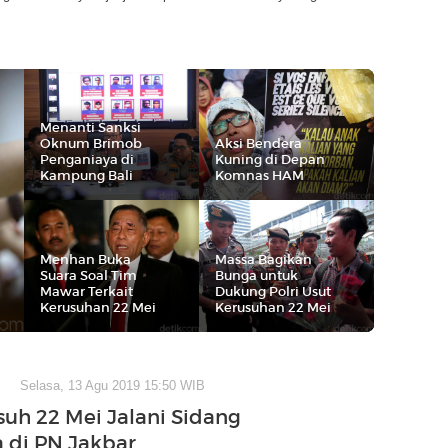
Menanti Sanksi
Oknum Brimob
Aksi Bendera
Penganiaya di
Kuning di Depan
Kampung Bali
Komnas HAM
Menhan Buka
Massa Bagikan
Suara Soal Tim
Bunga untuk
Mawar Terkait
Dukung Polri Usut
Kerusuhan 22 Mei
Kerusuhan 22 Mei
Selasa, 13 Agu 2019 15:50 WIB
suh 22 Mei Jalani Sidang
 di PN Jakbar