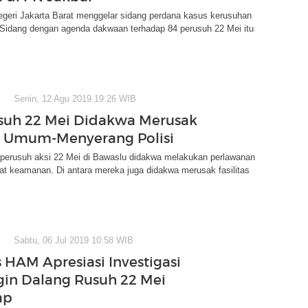
egeri Jakarta Barat menggelar sidang perdana kasus kerusuhan
 Sidang dengan agenda dakwaan terhadap 84 perusuh 22 Mei itu
Senin, 12 Agu 2019 19:26 WIB
suh 22 Mei Didakwa Merusak
as Umum-Menyerang Polisi
perusuh aksi 22 Mei di Bawaslu didakwa melakukan perlawanan
at keamanan. Di antara mereka juga didakwa merusak fasilitas
Sabtu, 06 Jul 2019 10:58 WIB
HAM Apresiasi Investigasi
Ingin Dalang Rusuh 22 Mei
ap