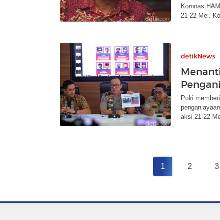
Komnas HAM m
21-22 Mei. K
detikNews
Menant
Pengani
Polri member
penganiayaan 
aksi 21-22 Mei
1
2
3