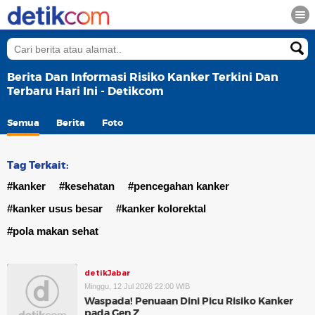
Berita Dan Informasi Risiko Kanker Terkini Dan
Terbaru Hari Ini - Detikcom
Semua
Berita
Foto
Tag Terkait:
#kanker
#kesehatan
#pencegahan kanker
#kanker usus besar
#kanker kolorektal
#pola makan sehat
detikJabar
Minggu, 12 Jul 2026 22:00 WIB
Waspada! Penuaan Dini Picu Risiko Kanker
pada Gen Z