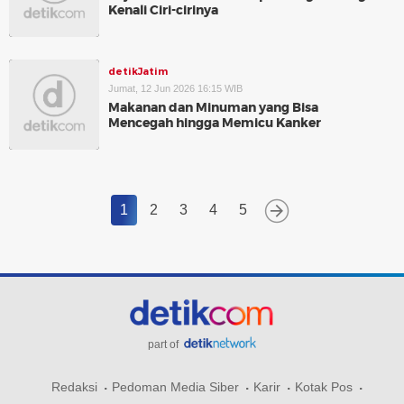
Kenali Ciri-cirinya
detikJatim
Jumat, 12 Jun 2026 16:15 WIB
Makanan dan Minuman yang Bisa
Mencegah hingga Memicu Kanker
1
2
3
4
5
part of
Redaksi
Pedoman Media Siber
Karir
Kotak Pos