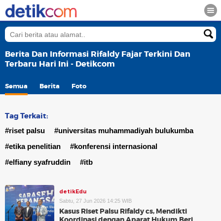
Berita Dan Informasi Rifaldy Fajar Terkini Dan
Terbaru Hari Ini - Detikcom
Semua
Berita
Foto
Tag Terkait:
#riset palsu
#universitas muhammadiyah bulukumba
#etika penelitian
#konferensi internasional
#elfiany syafruddin
#itb
detikEdu
Sabtu, 27 Jun 2026 14:25 WIB
Kasus Riset Palsu Rifaldy cs, Mendikti
Koordinasi dengan Aparat Hukum Beri