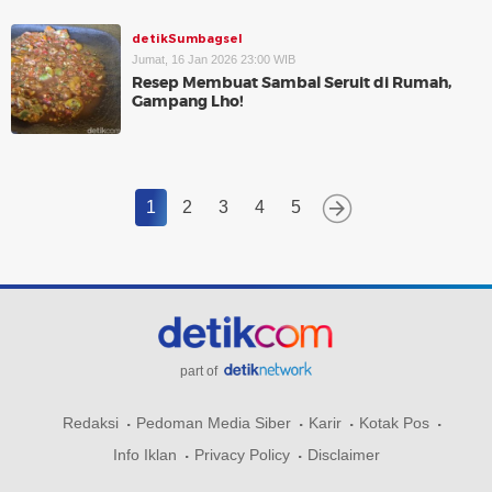
detikSumbagsel
Jumat, 16 Jan 2026 23:00 WIB
Resep Membuat Sambal Seruit di Rumah,
Gampang Lho!
1
2
3
4
5
part of
Redaksi
Pedoman Media Siber
Karir
Kotak Pos
Info Iklan
Privacy Policy
Disclaimer