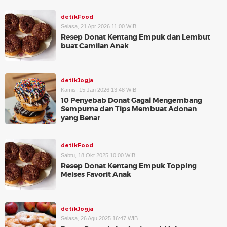
detikFood
Selasa, 21 Apr 2026 11:00 WIB
Resep Donat Kentang Empuk dan Lembut
buat Camilan Anak
detikJogja
Kamis, 15 Jan 2026 13:48 WIB
10 Penyebab Donat Gagal Mengembang
Sempurna dan Tips Membuat Adonan
yang Benar
detikFood
Sabtu, 18 Okt 2025 10:00 WIB
Resep Donat Kentang Empuk Topping
Meises Favorit Anak
detikJogja
Selasa, 26 Agu 2025 16:47 WIB