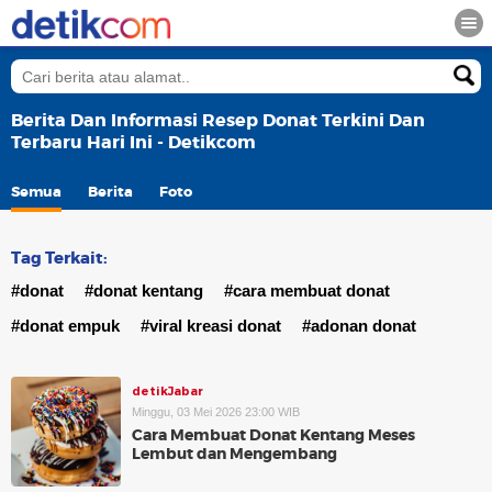
Berita Dan Informasi Resep Donat Terkini Dan
Terbaru Hari Ini - Detikcom
Semua
Berita
Foto
Tag Terkait:
#donat
#donat kentang
#cara membuat donat
#donat empuk
#viral kreasi donat
#adonan donat
detikJabar
Minggu, 03 Mei 2026 23:00 WIB
Cara Membuat Donat Kentang Meses
Lembut dan Mengembang