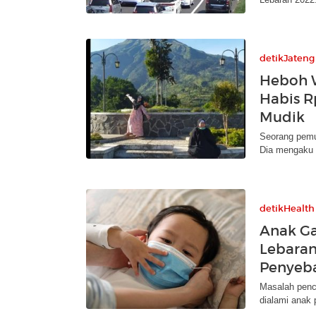
detikJateng
Heboh 
Habis R
Mudik
Seorang pem
Dia mengaku 
detikHealth
Anak Ga
Lebaran
Penyeb
Masalah pence
dialami anak 