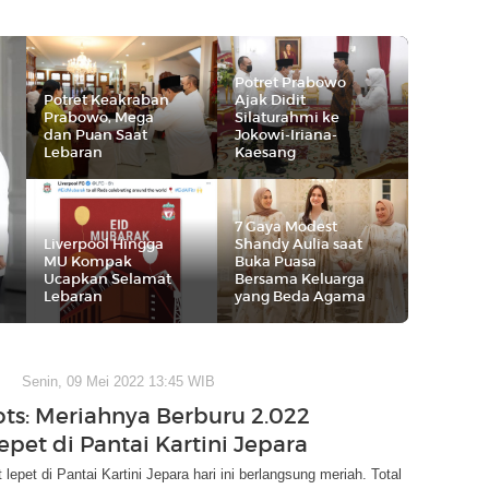
Potret Prabowo
Potret Keakraban
Ajak Didit
Prabowo, Mega
Silaturahmi ke
dan Puan Saat
Jokowi-Iriana-
Lebaran
Kaesang
7 Gaya Modest
Liverpool Hingga
Shandy Aulia saat
MU Kompak
Buka Puasa
Ucapkan Selamat
Bersama Keluarga
Lebaran
yang Beda Agama
Senin, 09 Mei 2022 13:45 WIB
ts: Meriahnya Berburu 2.022
epet di Pantai Kartini Jepara
 lepet di Pantai Kartini Jepara hari ini berlangsung meriah. Total