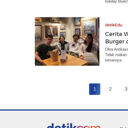
holiday blues!
detikEdu
Cerita 
Burger d
Okta Antikasa
Tidak makan o
temannya.
1
2
3