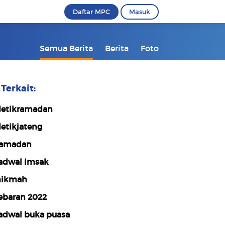
Daftar MPC
Masuk
Semua Berita
Berita
Foto
Terkait:
etikramadan
etikjateng
amadan
adwal imsak
hikmah
ebaran 2022
adwal buka puasa