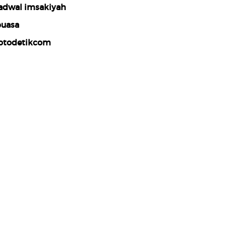
adwal imsakiyah
uasa
otodetikcom