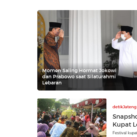
Momen Saling Hormat Jokowi
dan Prabowo saat Silaturahmi
Lebaran
detikJateng
Snapsho
Kupat L
Festival kupat