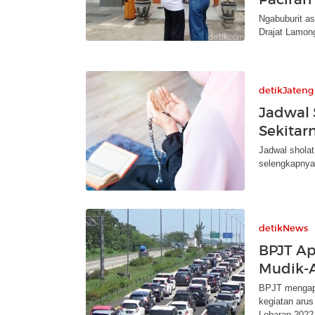
Ngabuburit as
Drajat Lamong
detikJateng
Jadwal 
Sekitar
Jadwal sholat
selengkapnya 
detikNews
BPJT Apr
Mudik-A
BPJT mengapr
kegiatan arus 
Lebaran 2022