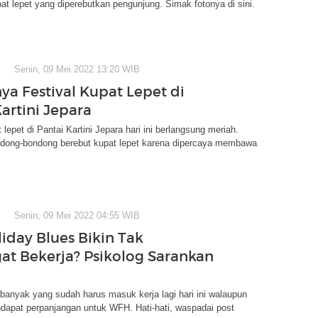
at lepet yang diperebutkan pengunjung. Simak fotonya di sini.
Senin, 09 Mei 2022 13:20 WIB
ya Festival Kupat Lepet di
artini Jepara
 lepet di Pantai Kartini Jepara hari ini berlangsung meriah.
dong-bondong berebut kupat lepet karena dipercaya membawa
Senin, 09 Mei 2022 04:55 WIB
liday Blues Bikin Tak
t Bekerja? Psikolog Sarankan
 banyak yang sudah harus masuk kerja lagi hari ini walaupun
dapat perpanjangan untuk WFH. Hati-hati, waspadai post