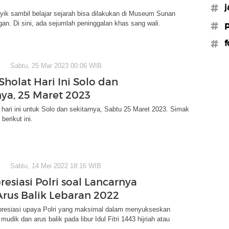
#j
yik sambil belajar sejarah bisa dilakukan di Museum Sunan
an. Di sini, ada sejumlah peninggalan khas sang wali.
#p
#f
Sabtu, 25 Mar 2023 00:06 WIB
Sholat Hari Ini Solo dan
nya, 25 Maret 2023
 hari ini untuk Solo dan sekitarnya, Sabtu 25 Maret 2023. Simak
berikut ini.
Sabtu, 14 Mei 2022 18:16 WIB
esiasi Polri soal Lancarnya
rus Balik Lebaran 2022
esiasi upaya Polri yang maksimal dalam menyukseskan
mudik dan arus balik pada libur Idul Fitri 1443 hijriah atau
.