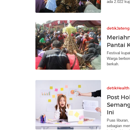
ada 2.022 kup
detikJateng
Meriahn
Pantai K
Festival kupat
Warga berbon
berkah.
detikHealth
Post Ho
Semanga
Ini
Puas liburan,
sebagian men