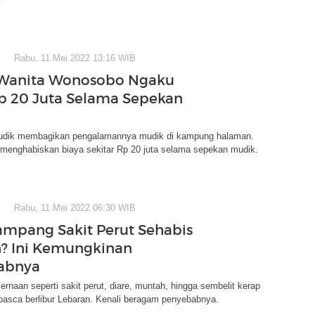
Rabu, 11 Mei 2022 13:16 WIB
Wanita Wonosobo Ngaku
p 20 Juta Selama Sepekan
udik membagikan pengalamannya mudik di kampung halaman.
menghabiskan biaya sekitar Rp 20 juta selama sepekan mudik.
Rabu, 11 Mei 2022 06:30 WIB
mpang Sakit Perut Sehabis
? Ini Kemungkinan
abnya
rnaan seperti sakit perut, diare, muntah, hingga sembelit kerap
pasca berlibur Lebaran. Kenali beragam penyebabnya.