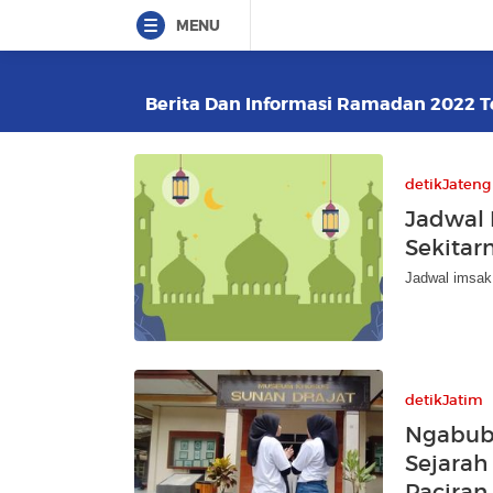
MENU
Berita Dan Informasi Ramadan 2022 Te
detikJateng
Jadwal 
Sekitarn
Jadwal imsak 
detikJatim
Ngabubu
Sejarah
Paciran