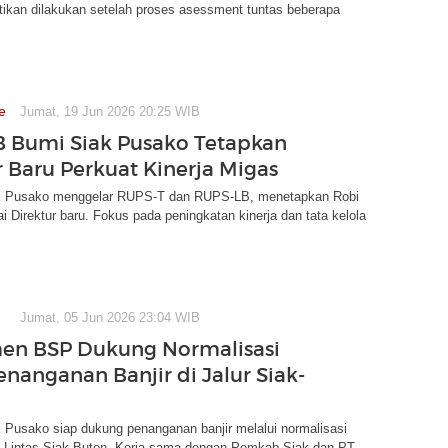
tikan dilakukan setelah proses asessment tuntas beberapa
e
Jumat, 19 Jun 2026 20:25 WIB
 Bumi Siak Pusako Tetapkan
r Baru Perkuat Kinerja Migas
k Pusako menggelar RUPS-T dan RUPS-LB, menetapkan Robi
i Direktur baru. Fokus pada peningkatan kinerja dan tata kelola
Jumat, 05 Jun 2026 23:04 WIB
en BSP Dukung Normalisasi
enanganan Banjir di Jalur Siak-
 Pusako siap dukung penanganan banjir melalui normalisasi
an Lintas Siak-Buton. Kerja sama dengan Pemkab Siak dan PT