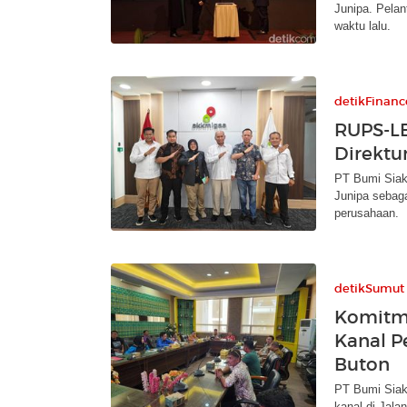
Junipa. Pelan
waktu lalu.
detikFinanc
RUPS-LB
Direktu
PT Bumi Sia
Junipa sebaga
perusahaan.
detikSumut
Komitm
Kanal P
Buton
PT Bumi Siak
kanal di Jal