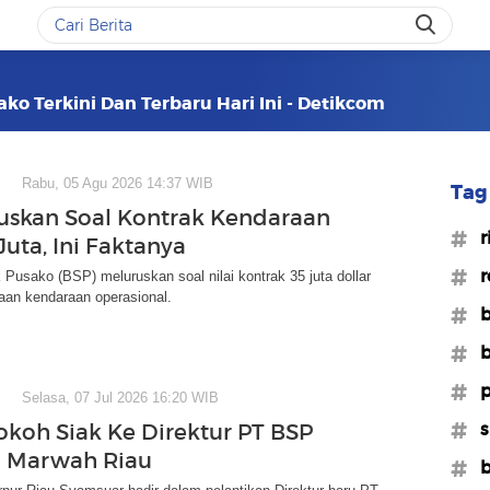
ako Terkini Dan Terbaru Hari Ini - Detikcom
Rabu, 05 Agu 2026 14:37 WIB
Tag 
uskan Soal Kontrak Kendaraan
#r
uta, Ini Faktanya
#r
Pusako (BSP) meluruskan soal nilai kontrak 35 juta dollar
aan kendaraan operasional.
#
#b
#p
Selasa, 07 Jul 2026 16:20 WIB
#s
okoh Siak Ke Direktur PT BSP
ni Marwah Riau
#b