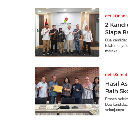
detikFinanc
2 Kandi
Siapa 
Dua kandidat 
telah menyele
mereka!
detikSumut
Hasil A
Raih Sk
Proses selek
Dua kandidat,
selanjutnya.