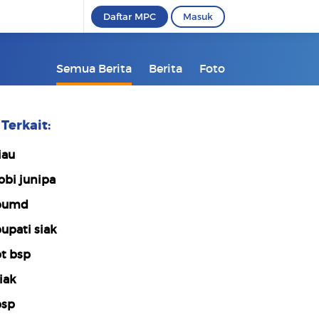
Daftar MPC
Masuk
Semua Berita
Berita
Foto
Terkait:
iau
obi junipa
bumd
upati siak
t bsp
iak
sp