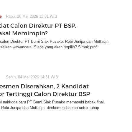
e
Rabu, 20 Mei 2026 13:31 WIB
dat Calon Direktur PT BSP,
Bakal Memimpin?
calon Direktur PT Bumi Siak Pusako, Robi Junipa dan Muttaqin,
saikan wawancara. Siapa yang akan terpilih? Simak profil
Senin, 04 Mei 2026 14:31 WIB
sesmen Diserahkan, 2 Kandidat
or Tertinggi Calon Direktur BSP
si nahkoda baru PT Bumi Siak Pusako memasuki babak final.
 Robi Junipa dan Muttaqin, direkomendasikan untuk tahap