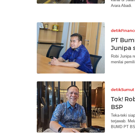
Arara Abadi.
detikFinanc
PT Bumi
Junipa 
Robi Junipa r
menilai pemil
detikSumut
Tok! Ro
BSP
Teka-teki si
terjawab. Mel
BUMD PT BS