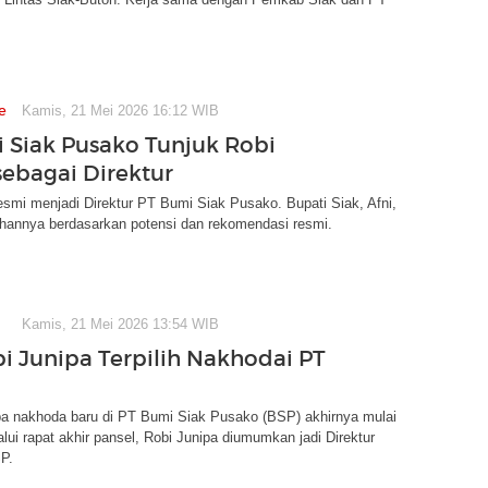
e
Kamis, 21 Mei 2026 16:12 WIB
 Siak Pusako Tunjuk Robi
sebagai Direktur
esmi menjadi Direktur PT Bumi Siak Pusako. Bupati Siak, Afni,
ihannya berdasarkan potensi dan rekomendasi resmi.
Kamis, 21 Mei 2026 13:54 WIB
bi Junipa Terpilih Nakhodai PT
apa nakhoda baru di PT Bumi Siak Pusako (BSP) akhirnya mulai
alui rapat akhir pansel, Robi Junipa diumumkan jadi Direktur
P.