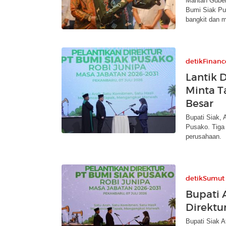
Mantan Guber
Bumi Siak Pus
bangkit dan m
detikFinanc
Lantik D
Minta T
Besar
Bupati Siak, 
Pusako. Tiga 
perusahaan.
detikSumut
Bupati 
Direktu
Bupati Siak A