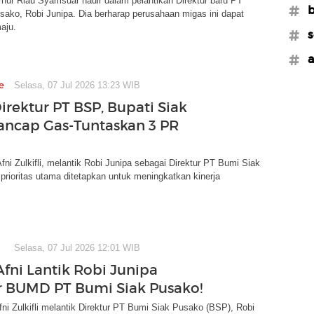
nur Riau Syamsuar hadir dalam pelantikan Direktur baru PT
#b
ako, Robi Junipa. Dia berharap perusahaan migas ini dapat
aju.
#s
#a
e
Selasa, 07 Jul 2026 13:23 WIB
irektur PT BSP, Bupati Siak
ancap Gas-Tuntaskan 3 PR
Afni Zulkifli, melantik Robi Junipa sebagai Direktur PT Bumi Siak
prioritas utama ditetapkan untuk meningkatkan kinerja
Selasa, 07 Jul 2026 12:01 WIB
Afni Lantik Robi Junipa
r BUMD PT Bumi Siak Pusako!
fni Zulkifli melantik Direktur PT Bumi Siak Pusako (BSP), Robi