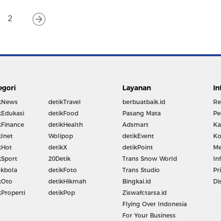
2
egori
Layanan
In
kNews
detikTravel
berbuatbaik.id
Re
kEdukasi
detikFood
Pasang Mata
Pe
kFinance
detikHealth
Adsmart
Ka
kInet
Wolipop
detikEvent
Ko
kHot
detikX
detikPoint
Me
kSport
20Detik
Trans Snow World
In
kbola
detikFoto
Trans Studio
Pr
kOto
detikHikmah
Bingkai.id
Di
kProperti
detikPop
Ziswafctarsa.id
Flying Over Indonesia
For Your Business