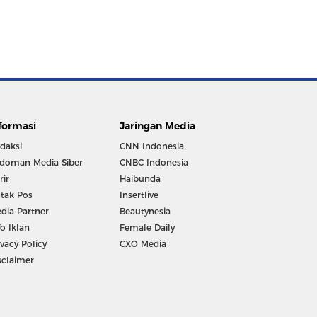
formasi
Jaringan Media
daksi
CNN Indonesia
doman Media Siber
CNBC Indonesia
rir
Haibunda
tak Pos
Insertlive
dia Partner
Beautynesia
fo Iklan
Female Daily
ivacy Policy
CXO Media
sclaimer