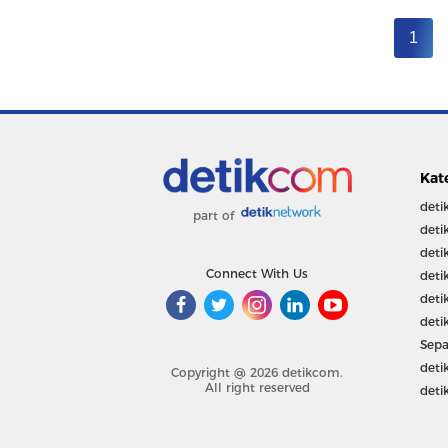
1
Kat
deti
part of
deti
deti
Connect With Us
deti
deti
deti
Sepa
deti
Copyright @ 2026 detikcom.
All right reserved
deti