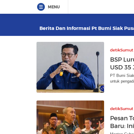
MENU
Berita Dan Informasi Pt Bumi Siak Pus
detikSumut
BSP Lur
USD 35 J
PT Bumi Siak 
untuk pengad
detikSumut
Pesan T
Baru: I