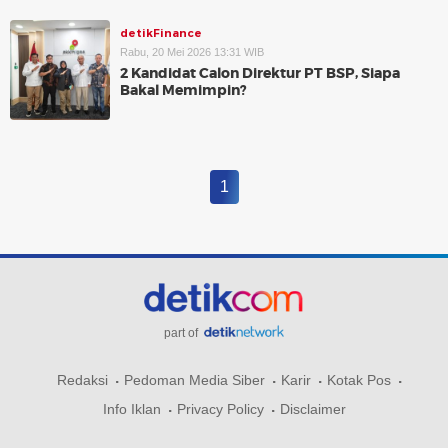
detikFinance
Rabu, 20 Mei 2026 13:31 WIB
2 Kandidat Calon Direktur PT BSP, Siapa
Bakal Memimpin?
1
part of
Redaksi
Pedoman Media Siber
Karir
Kotak Pos
Info Iklan
Privacy Policy
Disclaimer