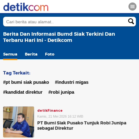
Berita Dan Informasi Bumd Siak Terkini Dan
Terbaru Hari Ini - Detikcom
Semua
Berita
Foto
Tag Terkait:
#pt bumi siak pusako
#industri migas
#kandidat direktur
#robi junipa
detikFinance
Kamis, 21 Mei 2026 16:12 WIB
PT Bumi Siak Pusako Tunjuk Robi Junipa
sebagai Direktur