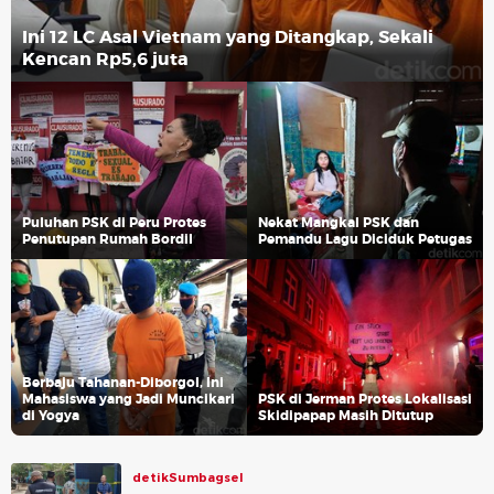
Ini 12 LC Asal Vietnam yang Ditangkap, Sekali
Kencan Rp5,6 juta
Puluhan PSK di Peru Protes
Nekat Mangkal PSK dan
Penutupan Rumah Bordil
Pemandu Lagu Diciduk Petugas
Berbaju Tahanan-Diborgol, Ini
Mahasiswa yang Jadi Muncikari
PSK di Jerman Protes Lokalisasi
di Yogya
Skidipapap Masih Ditutup
detikSumbagsel