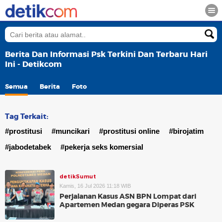
Berita Dan Informasi Psk Terkini Dan Terbaru Hari
Ini - Detikcom
Semua
Berita
Foto
Tag Terkait:
#prostitusi
#muncikari
#prostitusi online
#birojatim
#jabodetabek
#pekerja seks komersial
detikSumut
Kamis, 16 Jul 2026 11:18 WIB
Perjalanan Kasus ASN BPN Lompat dari
Apartemen Medan gegara Diperas PSK