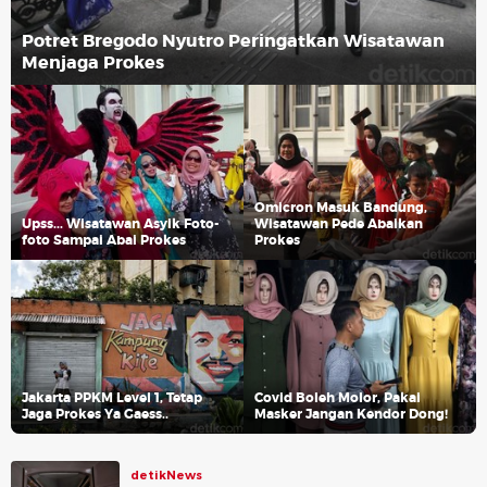
Potret Bregodo Nyutro Peringatkan Wisatawan
Menjaga Prokes
Omicron Masuk Bandung,
Upss... Wisatawan Asyik Foto-
Wisatawan Pede Abaikan
foto Sampai Abai Prokes
Prokes
Jakarta PPKM Level 1, Tetap
Covid Boleh Molor, Pakai
Jaga Prokes Ya Gaess..
Masker Jangan Kendor Dong!
detikNews