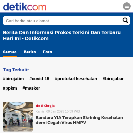
Berita Dan Informasi Prokes Terkini Dan Terbaru
Hari Ini - Detikcom
Semua
Berita
Foto
Tag Terkait:
#birojatim
#covid-19
#protokol kesehatan
#birojabar
#ppkm
#masker
detikJogja
Kamis, 09 Jan 2025 15:39 WIB
Bandara YIA Terapkan Skrining Kesehatan
demi Cegah Virus HMPV